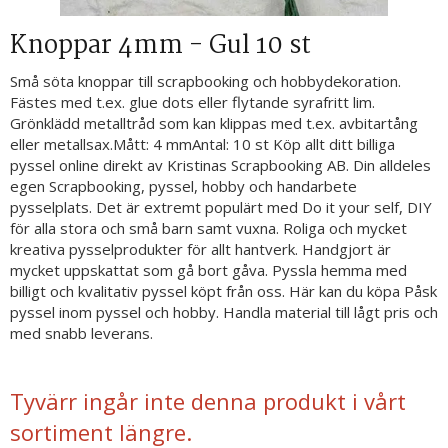
Knoppar 4mm - Gul 10 st
Små söta knoppar till scrapbooking och hobbydekoration.
Fästes med t.ex. glue dots eller flytande syrafritt lim.
Grönklädd metalltråd som kan klippas med t.ex. avbitartång
eller metallsax.Mått: 4 mmAntal: 10 st Köp allt ditt billiga
pyssel online direkt av Kristinas Scrapbooking AB. Din alldeles
egen Scrapbooking, pyssel, hobby och handarbete
pysselplats. Det är extremt populärt med Do it your self, DIY
för alla stora och små barn samt vuxna. Roliga och mycket
kreativa pysselprodukter för allt hantverk. Handgjort är
mycket uppskattat som gå bort gåva. Pyssla hemma med
billigt och kvalitativ pyssel köpt från oss. Här kan du köpa Påsk
pyssel inom pyssel och hobby. Handla material till lågt pris och
med snabb leverans.
Tyvärr ingår inte denna produkt i vårt
sortiment längre.