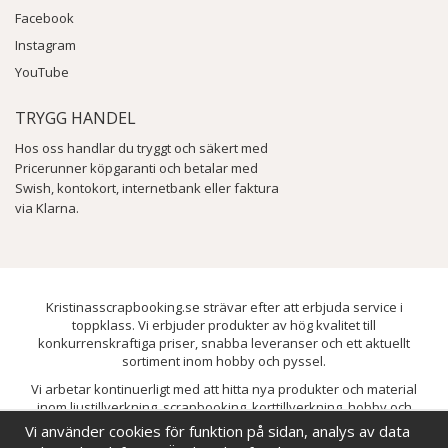
Facebook
Instagram
YouTube
TRYGG HANDEL
Hos oss handlar du tryggt och säkert med
Pricerunner köpgaranti och betalar med
Swish, kontokort, internetbank eller faktura
via Klarna.
Kristinasscrapbooking.se strävar efter att erbjuda service i
toppklass. Vi erbjuder produkter av hög kvalitet till
konkurrenskraftiga priser, snabba leveranser och ett aktuellt
sortiment inom hobby och pyssel.
Vi arbetar kontinuerligt med att hitta nya produkter och material
inom ljustillverkning, scrapbooking, korttillverkning, hobby och
pyssel. Målet är att bredda sortimentet och löpande förbättra och
Vi använder cookies för funktion på sidan, analys av data
utveckla vårt utbud, så att du alltid kan hitta det du behöver hos oss.