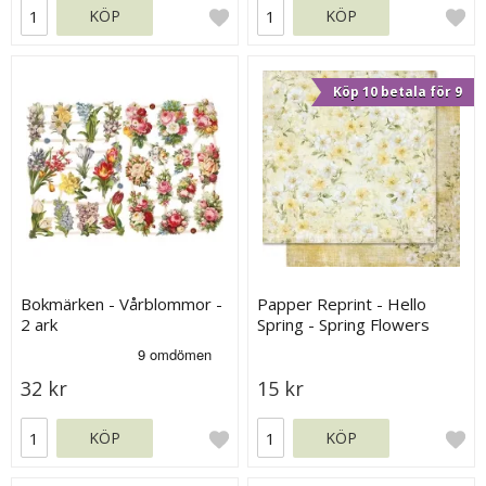
KÖP
KÖP
Köp 10 betala för 9
Bokmärken - Vårblommor -
Papper Reprint - Hello
2 ark
Spring - Spring Flowers
32 kr
15 kr
KÖP
KÖP