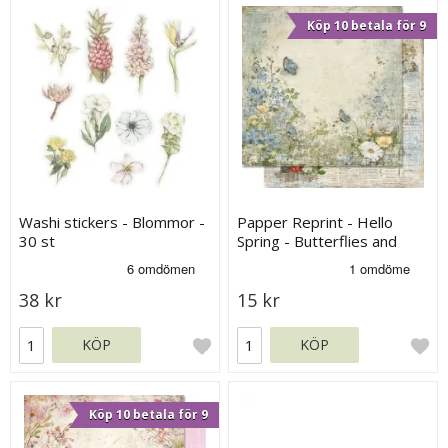
Köp 10 betala för 9
Washi stickers - Blommor -
Papper Reprint - Hello
30 st
Spring - Butterflies and
Flowers
38 kr
15 kr
KÖP
KÖP
Köp 10 betala för 9