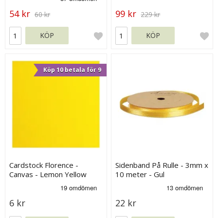
54 kr
99 kr
60 kr
229 kr
KÖP
KÖP
Köp 10 betala för 9
Cardstock Florence -
Sidenband På Rulle - 3mm x
Canvas - Lemon Yellow
10 meter - Gul
6 kr
22 kr