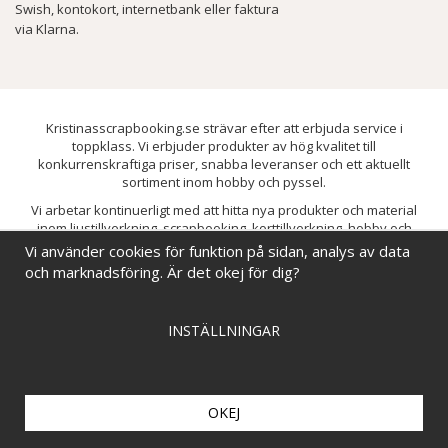
Swish, kontokort, internetbank eller faktura
via Klarna.
Kristinasscrapbooking.se strävar efter att erbjuda service i
toppklass. Vi erbjuder produkter av hög kvalitet till
konkurrenskraftiga priser, snabba leveranser och ett aktuellt
sortiment inom hobby och pyssel.
Vi arbetar kontinuerligt med att hitta nya produkter och material
inom ljustillverkning, scrapbooking, korttillverkning, hobby och
pyssel. Målet är att bredda sortimentet och löpande förbättra och
Vi använder cookies för funktion på sidan, analys av data
utveckla vårt utbud, så att du alltid kan hitta det du behöver hos oss.
och marknadsföring. Är det okej för dig?
INSTÄLLNINGAR
OKEJ