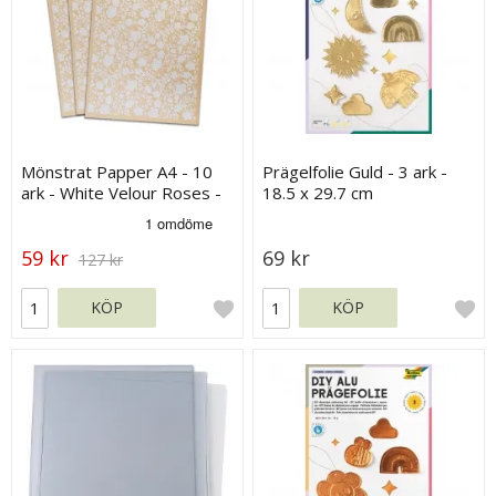
Mönstrat Papper A4 - 10
Prägelfolie Guld - 3 ark -
ark - White Velour Roses -
18.5 x 29.7 cm
275 g
59 kr
69 kr
127 kr
KÖP
KÖP