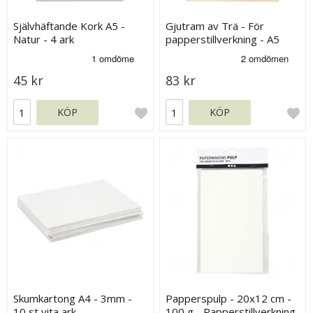
Självhäftande Kork A5 -
Gjutram av Trä - För
Natur - 4 ark
papperstillverkning - A5
45 kr
83 kr
KÖP
KÖP
Skumkartong A4 - 3mm -
Papperspulp - 20x12 cm -
10 st vita ark
100 g - Papperstillverkning