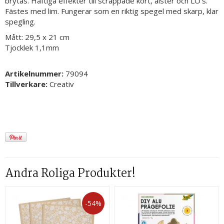
brytas. Häftiga effekter till scrappade kort, alster och LO’s.
Fästes med lim. Fungerar som en riktig spegel med skarp, klar
spegling.
Mått: 29,5 x 21 cm
Tjocklek 1,1mm
Artikelnummer:
79094
Tillverkare:
Creativ
Andra Roliga Produkter!
-54%