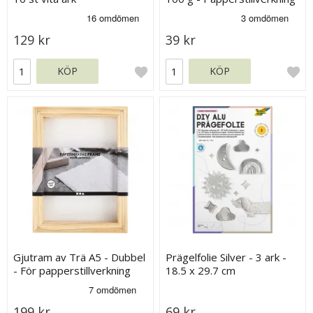
129 kr
39 kr
KÖP
KÖP
Gjutram av Trä A5 - Dubbel
Prägelfolie Silver - 3 ark -
- För papperstillverkning
18.5 x 29.7 cm
199 kr
69 kr