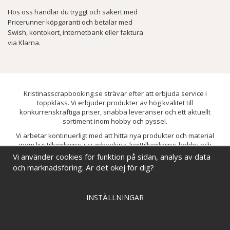
Hos oss handlar du tryggt och säkert med
Pricerunner köpgaranti och betalar med
Swish, kontokort, internetbank eller faktura
via Klarna.
Kristinasscrapbooking.se strävar efter att erbjuda service i
toppklass. Vi erbjuder produkter av hög kvalitet till
konkurrenskraftiga priser, snabba leveranser och ett aktuellt
sortiment inom hobby och pyssel.
Vi arbetar kontinuerligt med att hitta nya produkter och material
inom ljustillverkning, scrapbooking, korttillverkning, hobby och
pyssel. Målet är att bredda sortimentet och löpande förbättra och
Vi använder cookies för funktion på sidan, analys av data
utveckla vårt utbud, så att du alltid kan hitta det du behöver hos oss.
och marknadsföring. Är det okej för dig?
INSTÄLLNINGAR