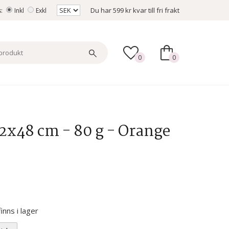
Du har
599 kr
kvar till fri frakt
s:
Inkl
Exkl
0
0
2x48 cm - 80 g - Orange
nns i lager