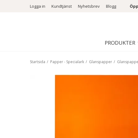
Logga in
Kundtjänst
Nyhetsbrev
Blogg
Öpp
PRODUKTER
Startsida
/
Papper - Specialark
/
Glanspapper
/
Glanspapper