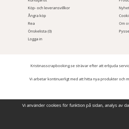
Köp- och leveransvillkor
Nyhe
Ångra köp
Cook
Rea
Om o
Önskelista (0)
Pysse
Logga in
Kristinasscrapbooking.se strävar efter att erbjuda servic
Vi arbetar kontinuerligt med att hitta nya produkter och m
Vi använder cookies för funktion på sidan, analys av d