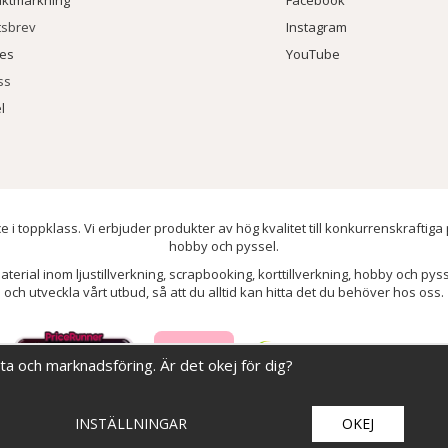
tsbrev
Instagram
ies
YouTube
ss
l
e i toppklass. Vi erbjuder produkter av hög kvalitet till konkurrenskraftiga
hobby och pyssel.
aterial inom ljustillverkning, scrapbooking, korttillverkning, hobby och py
och utveckla vårt utbud, så att du alltid kan hitta det du behöver hos oss.
ata och marknadsföring. Är det okej för dig?
INSTÄLLNINGAR
OKEJ