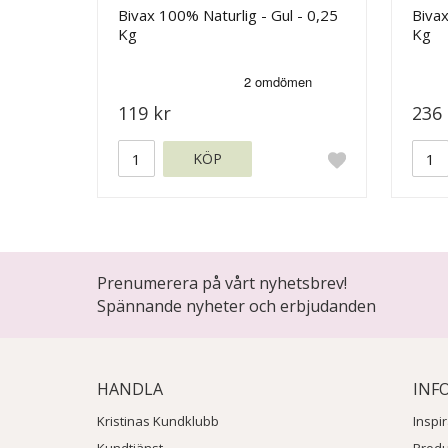
Bivax 100% Naturlig - Gul - 0,25
Bivax
Kg
Kg
119 kr
236 
KÖP
Prenumerera på vårt nyhetsbrev!
Spännande nyheter och erbjudanden
HANDLA
INF
Kristinas Kundklubb
Inspi
Kundtjänst
Prod