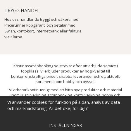
TRYGG HANDEL
Hos oss handlar du tryggt och säkert med
Pricerunner köpgaranti och betalar med
Swish, kontokort, internetbank eller faktura
via Klarna.
Kristinasscrapbooking.se strävar efter att erbjuda service i
toppklass. Vi erbjuder produkter av hög kvalitet till
konkurrenskraftiga priser, snabba leveranser och ett aktuellt
sortiment inom hobby och pyssel.
Vi arbetar kontinuerligt med att hitta nya produkter och material
inom ljustillverkning, scrapbooking, korttillverkning, hobby och
pyssel. Målet är att bredda sortimentet och löpande förbättra och
Vi använder cookies för funktion på sidan, analys av data
utveckla vårt utbud, så att du alltid kan hitta det du behöver hos oss.
och marknadsföring. Är det okej för dig?
INSTÄLLNINGAR