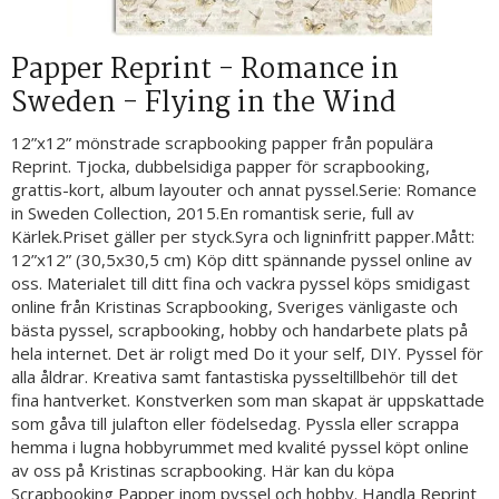
Papper Reprint - Romance in
Sweden - Flying in the Wind
12”x12” mönstrade scrapbooking papper från populära
Reprint. Tjocka, dubbelsidiga papper för scrapbooking,
grattis-kort, album layouter och annat pyssel.Serie: Romance
in Sweden Collection, 2015.En romantisk serie, full av
Kärlek.Priset gäller per styck.Syra och ligninfritt papper.Mått:
12”x12” (30,5x30,5 cm) Köp ditt spännande pyssel online av
oss. Materialet till ditt fina och vackra pyssel köps smidigast
online från Kristinas Scrapbooking, Sveriges vänligaste och
bästa pyssel, scrapbooking, hobby och handarbete plats på
hela internet. Det är roligt med Do it your self, DIY. Pyssel för
alla åldrar. Kreativa samt fantastiska pysseltillbehör till det
fina hantverket. Konstverken som man skapat är uppskattade
som gåva till julafton eller födelsedag. Pyssla eller scrappa
hemma i lugna hobbyrummet med kvalité pyssel köpt online
av oss på Kristinas scrapbooking. Här kan du köpa
Scrapbooking Papper inom pyssel och hobby. Handla Reprint