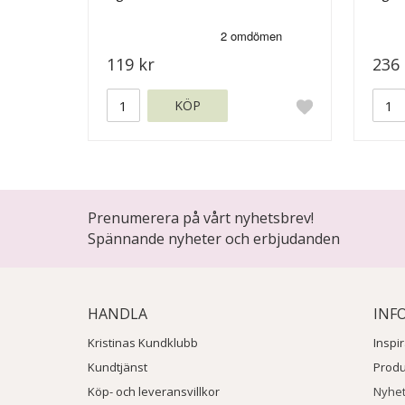
119 kr
236 
KÖP
Prenumerera på vårt nyhetsbrev!
Spännande nyheter och erbjudanden
HANDLA
INF
Kristinas Kundklubb
Inspi
Kundtjänst
Prod
Köp- och leveransvillkor
Nyhe