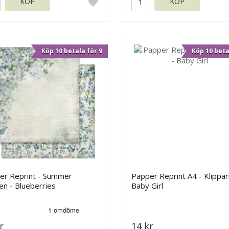
KÖP
KÖP
Köp 10 betala för 9
Köp 10 beta
er Reprint - Summer
Papper Reprint A4 - Klippar
n - Blueberries
Baby Girl
r
14 kr