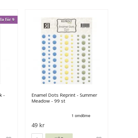
la för 9
k -
Enamel Dots Reprint - Summer
Meadow - 99 st
49 kr