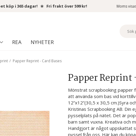
et köp i 365 dagar!
❀
Fri frakt över 599 kr!
Moms visa
REA
NYHETER
print
/
Papper Reprint - Card Bases
Papper Reprint 
Mönstrat scrapbooking papper fr
att använda som bas vid korttill
12”x12”(30,5 x 30,5 cm.)Syra och li
Kristinas Scrapbooking AB. Din 
pysselplats på nätet. Det är popu
barn samt vuxna. Kreativa och my
Handgjort är något uppskattat s
pyssel från oss. Här kan du köp