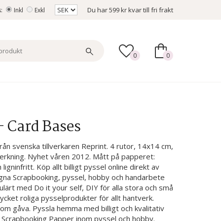
Du har
599 kr
kvar till fri frakt
s:
Inkl
Exkl
0
0
- Card Bases
ån svenska tillverkaren Reprint. 4 rutor, 14x14 cm,
verkning. Nyhet våren 2012. Mått på papperet:
gninfritt. Köp allt billigt pyssel online direkt av
egna Scrapbooking, pyssel, hobby och handarbete
lärt med Do it your self, DIY för alla stora och små
cket roliga pysselprodukter för allt hantverk.
om gåva. Pyssla hemma med billigt och kvalitativ
a Scrapbooking Papper inom pyssel och hobby.