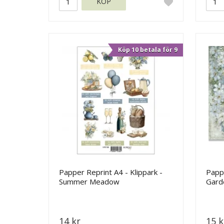
KÖP
Köp 10 betala för 9
Papper Reprint A4 - Klippark -
Papp
Summer Meadow
Garde
14 kr
15 k