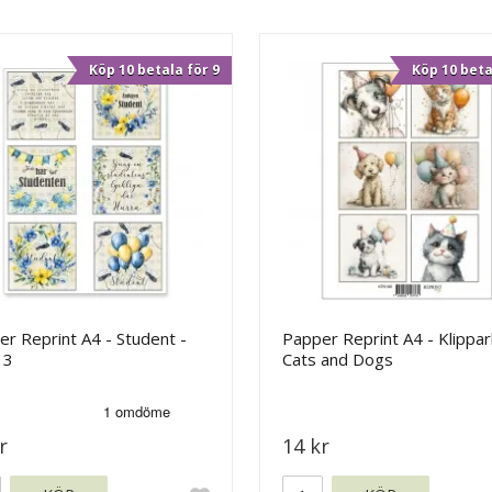
Köp 10 betala för 9
Köp 10 beta
r Reprint A4 - Student -
Papper Reprint A4 - Klippar
 3
Cats and Dogs
r
14 kr