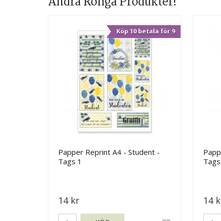
Andra Roliga Produkter!
Köp 10 betala för 9
Papper Reprint A4 - Student -
Pappe
Tags 1
Tags
14 kr
14 k