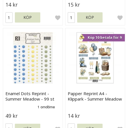
14 kr
15 kr
KÖP
KÖP
Köp 10 betala för 9
Enamel Dots Reprint -
Papper Reprint A4 -
Summer Meadow - 99 st
Klippark - Summer Meadow
49 kr
14 kr