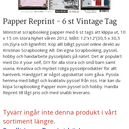
Papper Reprint - 6 st Vintage Tag
Mönstrat scrapbooking papper med 6 st tags att klippa ut, 10
x 15 cm stora.Nyhet våren 2012. Mått: 12”x12”(30,5 x 30,5
cm.)Syra och ligninfritt. Köp allt billigt pyssel online direkt av
Kristinas Scrapbooking AB. Din egna Scrapbooking, pyssel,
hobby och handarbete pysselplats på nätet. Det är populärt
med Do it your self, DIY för alla stora och små barn samt
vuxna. Kreativa och mycket roliga pysselprodukter för allt
hantverk. Handgjort är något uppskattat som gåva. Pyssla
hemma med billigt och kvalitativ pyssel från oss. Här kan du
köpa Scrapbooking Papper inom pyssel och hobby. Handla
Reprint till lågt pris och med snabb leverans.
Tyvärr ingår inte denna produkt i vårt
sortiment längre.