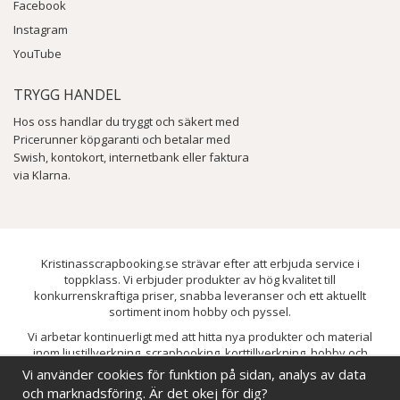
Facebook
Instagram
YouTube
TRYGG HANDEL
Hos oss handlar du tryggt och säkert med
Pricerunner köpgaranti och betalar med
Swish, kontokort, internetbank eller faktura
via Klarna.
Kristinasscrapbooking.se strävar efter att erbjuda service i
toppklass. Vi erbjuder produkter av hög kvalitet till
konkurrenskraftiga priser, snabba leveranser och ett aktuellt
sortiment inom hobby och pyssel.
Vi arbetar kontinuerligt med att hitta nya produkter och material
inom ljustillverkning, scrapbooking, korttillverkning, hobby och
pyssel. Målet är att bredda sortimentet och löpande förbättra och
Vi använder cookies för funktion på sidan, analys av data
utveckla vårt utbud, så att du alltid kan hitta det du behöver hos oss.
och marknadsföring. Är det okej för dig?