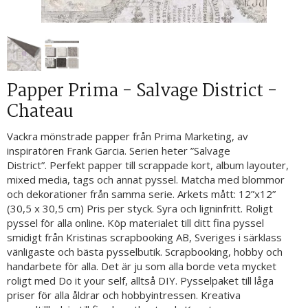
Papper Prima - Salvage District -
Chateau
Vackra mönstrade papper från Prima Marketing, av
inspiratören Frank Garcia. Serien heter ”Salvage
District”. Perfekt papper till scrappade kort, album layouter,
mixed media, tags och annat pyssel. Matcha med blommor
och dekorationer från samma serie. Arkets mått: 12”x12”
(30,5 x 30,5 cm) Pris per styck. Syra och ligninfritt. Roligt
pyssel för alla online. Köp materialet till ditt fina pyssel
smidigt från Kristinas scrapbooking AB, Sveriges i särklass
vänligaste och bästa pysselbutik. Scrapbooking, hobby och
handarbete för alla. Det är ju som alla borde veta mycket
roligt med Do it your self, alltså DIY. Pysselpaket till låga
priser för alla åldrar och hobbyintressen. Kreativa