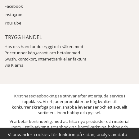
Facebook
Instagram
YouTube
TRYGG HANDEL
Hos oss handlar du tryggt och säkert med
Pricerunner köpgaranti och betalar med
Swish, kontokort, internetbank eller faktura
via Klarna.
Kristinasscrapbooking.se strävar efter att erbjuda service i
toppklass. Vi erbjuder produkter av hög kvalitet till
konkurrenskraftiga priser, snabba leveranser och ett aktuellt
sortiment inom hobby och pyssel.
Vi arbetar kontinuerligt med att hitta nya produkter och material
inom ljustillverkning, scrapbooking, korttillverkning, hobby och
pyssel. Målet är att bredda sortimentet och löpande förbättra och
Vi använder cookies för funktion på sidan, analys av data
utveckla vårt utbud, så att du alltid kan hitta det du behöver hos oss.