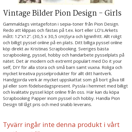
Vintage Bilder Pion Design - Girls
Gammaldags vintagefoton i sepia-toner från Pion Design.
Redo att klippas och fästas på t.ex. kort eller LO’s.Arkets
mått: 12”x12”. (30,5 x 30,5 cm)Syra och ligninfritt. Allt roligt
och billigt pyssel online på en plats. Ditt billiga pyssel online
köp direkt av Kristinas Scrapbooking. Sveriges bästa
scrapbooking, pyssel, hobby och handarbete pysselplats på
nätet. Det är modern och extremt populärt med Do it your
self, DIY för alla stora och små barn samt vuxna. Roliga och
mycket kreativa pysselprodukter för allt ditt hantverk.
Handgjorda verk är mycket uppskattat som gå bort gåva till
jul eller som födelsedagspresent. Pyssla i hemmet med billigt
och kvalitativ pyssel köpt online från oss. Här kan du köpa
Scrapbooking Papper inom pyssel och hobby. Handla Pion
Design till lågt pris och med snabb leverans.
Tyvärr ingår inte denna produkt i vårt