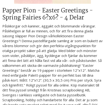
Papper Pion - Easter Greetings -
Spring Fairies 6?x6? - 4 Delar
Påskkorgar och kaniner, äggjakt och blommande vårängar.
Påskhelgen är full av minnen, och för att fira denna glada
säsong släpper Pion Design vårkollektionen Easter
Greetings"! Denna pastellfärgade samling är som en bukett av
vårens blommor och gör den perfekta utgångspunkten för
otaliga projekt säker på att glädja. Med bilder och mönster
som violer, påskliljor, ägg, kycklingar och fjärilar du kommer
att finna det lätt att hålla fast vid alla vår- och påskstunder. Så
välkommen att skicka din varmaste påskhälsning! "Easter
Greetings" består av 19 papper i storleken 12"x12". Matcha
med enfärgade Palett-papper för en perfekt bas till dina
påsk-kort. Mått: 12”x12”. (30,5 x 30,5 cm) Pris per styck. Syra
och ligninfritt." Roligt pyssel för alla online. Köp materialet till
ditt fina pyssel smidigt från Kristinas scrapbooking AB,
Sveriges i särklass vänligaste och bästa pysselbutik.
Scrapbooking, hobby och handarbete för alla. Det är ju som
alla borde veta mycket roligt med Do it your self, alltså DIY.