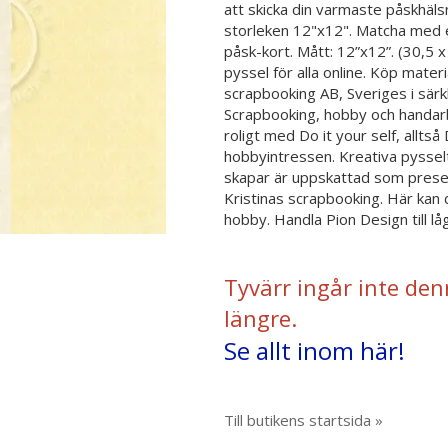
att skicka din varmaste påskhäls
storleken 12"x12". Matcha med en
påsk-kort. Mått: 12”x12”. (30,5 x 
pyssel för alla online. Köp materia
scrapbooking AB, Sveriges i särk
Scrapbooking, hobby och handarbe
roligt med Do it your self, alltså 
hobbyintressen. Kreativa pysselt
skapar är uppskattad som presen
Kristinas scrapbooking. Här kan
hobby. Handla Pion Design till l
Tyvärr ingår inte den
längre.
Se allt inom här!
Till butikens startsida »