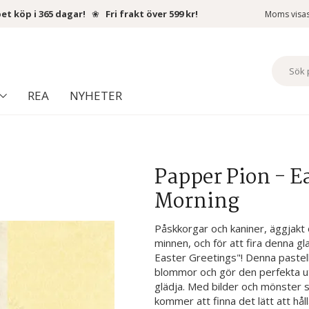
et köp i 365 dagar!
❀
Fri frakt över 599 kr!
Moms visa
REA
NYHETER
Papper Pion - Ea
Morning
Påskkorgar och kaniner, äggjakt
minnen, och för att fira denna g
Easter Greetings"! Denna pastel
blommor och gör den perfekta ut
glädja. Med bilder och mönster som
kommer att finna det lätt att hål