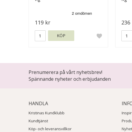
119 kr
236 
KÖP
Prenumerera på vårt nyhetsbrev!
Spännande nyheter och erbjudanden
HANDLA
INF
Kristinas Kundklubb
Inspi
Kundtjänst
Prod
Köp- och leveransvillkor
Nyhe