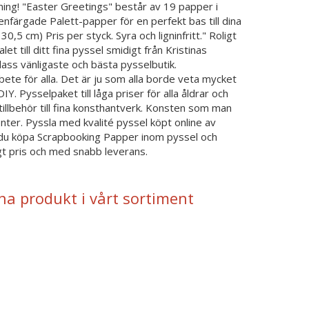
ning! "Easter Greetings" består av 19 papper i
färgade Palett-papper för en perfekt bas till dina
30,5 cm) Pris per styck. Syra och ligninfritt." Roligt
let till ditt fina pyssel smidigt från Kristinas
lass vänligaste och bästa pysselbutik.
te för alla. Det är ju som alla borde veta mycket
DIY. Pysselpaket till låga priser för alla åldrar och
illbehör till fina konsthantverk. Konsten som man
ter. Pyssla med kvalité pyssel köpt online av
 du köpa Scrapbooking Papper inom pyssel och
ågt pris och med snabb leverans.
na produkt i vårt sortiment