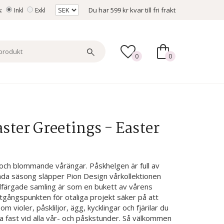
Du har
599 kr
kvar till fri frakt
s:
Inkl
Exkl
0
0
ster Greetings - Easter
 och blommande vårängar. Påskhelgen är full av
lada säsong släpper Pion Design vårkollektionen
lfärgade samling är som en bukett av vårens
gångspunkten för otaliga projekt säker på att
 violer, påskliljor, ägg, kycklingar och fjärilar du
la fast vid alla vår- och påskstunder. Så välkommen