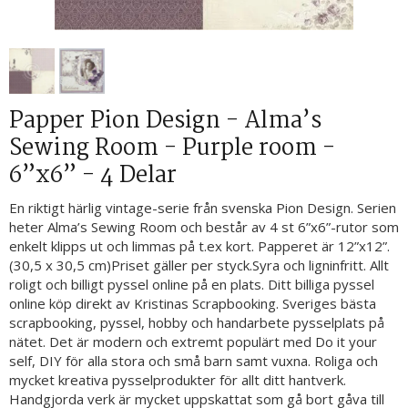
Papper Pion Design - Alma’s
Sewing Room - Purple room -
6”x6” - 4 Delar
En riktigt härlig vintage-serie från svenska Pion Design. Serien
heter Alma’s Sewing Room och består av 4 st 6”x6”-rutor som
enkelt klipps ut och limmas på t.ex kort. Papperet är 12”x12”.
(30,5 x 30,5 cm)Priset gäller per styck.Syra och ligninfritt. Allt
roligt och billigt pyssel online på en plats. Ditt billiga pyssel
online köp direkt av Kristinas Scrapbooking. Sveriges bästa
scrapbooking, pyssel, hobby och handarbete pysselplats på
nätet. Det är modern och extremt populärt med Do it your
self, DIY för alla stora och små barn samt vuxna. Roliga och
mycket kreativa pysselprodukter för allt ditt hantverk.
Handgjorda verk är mycket uppskattat som gå bort gåva till