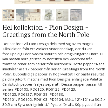
Hel kollektion - Pion Design -
Greetings from the North Pole
Det här året vill Pion Design dela med sig av en magisk
julkollektion från ett vackert vinterlandskap, där du kan
fördjupa dig i den vackra naturen och omgivningarna i norr. Du
kan nästan höra gnistan av norrsken och klockorna från
tomtens renar som hälsar från nordpolen! Detta pappers-set
innehåller alla 17 papper från serien Greetings from the North
Pole". Dubbelsidiga papper av hög kvalitet! För bästa resultat
på dina julkort, matcha med Pion Designs enfärgade Palette
Cardstock-papper (säljes separat). Dessa papper passar till
serien: PD6105, PD6120, PD6122, PD6123,
PD6125, PD6137, PD6138, PD6130,
PD6101, PD6102, PD6103, PD6104, Mått: 12"x12" (ca 30,5 x
30,5 cm) Syra och ligninfritt." Pyssel för allt. Köp pyssel från