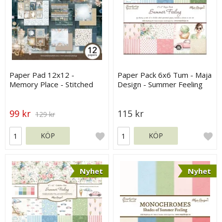
Paper Pad 12x12 -
Paper Pack 6x6 Tum - Maja
Memory Place - Stitched
Design - Summer Feeling
Together
99 kr
115 kr
129 kr
KÖP
KÖP
Nyhet
Nyhet