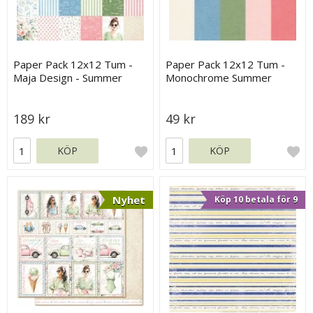
Paper Pack 12x12 Tum -
Paper Pack 12x12 Tum -
Maja Design - Summer
Monochrome Summer
Feeling
Feeling - Maja Design
189 kr
49 kr
KÖP
KÖP
Nyhet
Köp 10 betala för 9