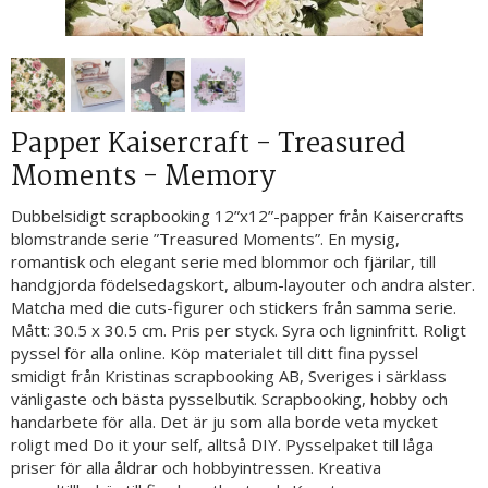
Papper Kaisercraft - Treasured
Moments - Memory
Dubbelsidigt scrapbooking 12”x12”-papper från Kaisercrafts
blomstrande serie ”Treasured Moments”. En mysig,
romantisk och elegant serie med blommor och fjärilar, till
handgjorda födelsedagskort, album-layouter och andra alster.
Matcha med die cuts-figurer och stickers från samma serie.
Mått: 30.5 x 30.5 cm. Pris per styck. Syra och ligninfritt. Roligt
pyssel för alla online. Köp materialet till ditt fina pyssel
smidigt från Kristinas scrapbooking AB, Sveriges i särklass
vänligaste och bästa pysselbutik. Scrapbooking, hobby och
handarbete för alla. Det är ju som alla borde veta mycket
roligt med Do it your self, alltså DIY. Pysselpaket till låga
priser för alla åldrar och hobbyintressen. Kreativa