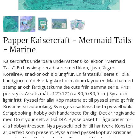
Papper Kaisercraft - Mermaid Tails
- Marine
Kaisercrafts underbara undervattens-kollektion ”Mermaid
Tails”. En havsinspirerad serie med klara, ljuva färger.
Korallrev, snäckor och sjöjungfrur. En fantasifull serie till bl.a.
handgjorda födelsedagskort och album layouter. Matcha med
stämplar och färdigutskurna die cuts från samma serie. Pris
per styck. Arkets mått: 12”x12” (ca 30,5x30,5 cm) Syra och
ligninfritt. Pyssel för alla! Köp materialet till pyssel smidigt från
Kristinas scrapbooking, Sveriges i särklass bästa pysselbutik.
Scrapbooking, hobby och handarbete för dig. Det är rogivande
med Do it your self, alltså DIY. Pysselpaket till låga priser för
alla hobbyintressen. Nya pysseltillbehör till hantverk. Konsten
är perfekt som present. Pyssla med pyssel köpt av Kristinas