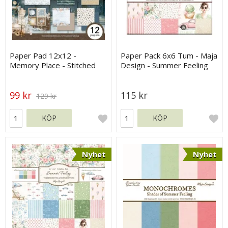
Paper Pad 12x12 -
Paper Pack 6x6 Tum - Maja
Memory Place - Stitched
Design - Summer Feeling
Together
99 kr
115 kr
129 kr
KÖP
KÖP
Nyhet
Nyhet