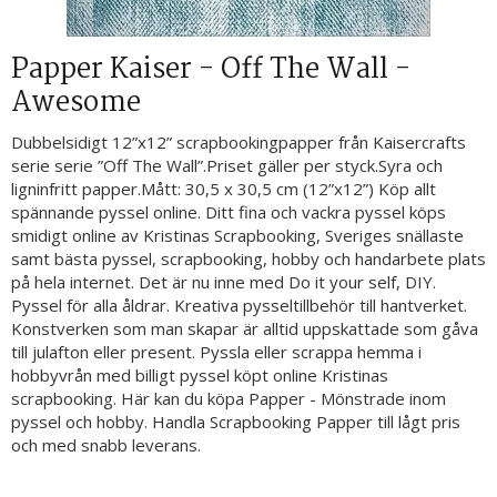
Papper Kaiser - Off The Wall -
Awesome
Dubbelsidigt 12”x12” scrapbookingpapper från Kaisercrafts
serie serie ”Off The Wall”.Priset gäller per styck.Syra och
ligninfritt papper.Mått: 30,5 x 30,5 cm (12”x12”) Köp allt
spännande pyssel online. Ditt fina och vackra pyssel köps
smidigt online av Kristinas Scrapbooking, Sveriges snällaste
samt bästa pyssel, scrapbooking, hobby och handarbete plats
på hela internet. Det är nu inne med Do it your self, DIY.
Pyssel för alla åldrar. Kreativa pysseltillbehör till hantverket.
Konstverken som man skapar är alltid uppskattade som gåva
till julafton eller present. Pyssla eller scrappa hemma i
hobbyvrån med billigt pyssel köpt online Kristinas
scrapbooking. Här kan du köpa Papper - Mönstrade inom
pyssel och hobby. Handla Scrapbooking Papper till lågt pris
och med snabb leverans.