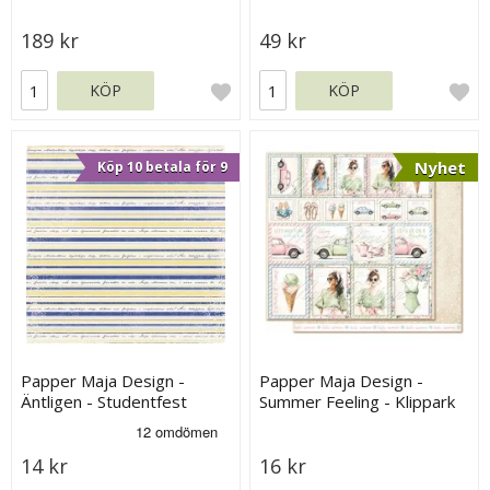
189 kr
49 kr
KÖP
KÖP
Nyhet
Köp 10 betala för 9
Papper Maja Design -
Papper Maja Design -
Äntligen - Studentfest
Summer Feeling - Klippark
14 kr
16 kr