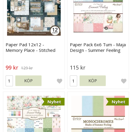
Paper Pad 12x12 -
Paper Pack 6x6 Tum - Maja
Memory Place - Stitched
Design - Summer Feeling
Together
99 kr
115 kr
129 kr
KÖP
KÖP
Nyhet
Nyhet