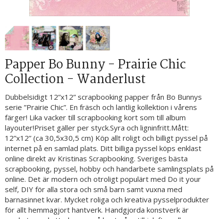
Papper Bo Bunny - Prairie Chic
Collection - Wanderlust
Dubbelsidigt 12”x12” scrapbooking papper från Bo Bunnys
serie ”Prairie Chic”. En fräsch och lantlig kollektion i vårens
färger! Lika vacker till scrapbooking kort som till album
layouter!Priset gäller per styck.Syra och ligninfritt.Mått:
12”x12” (ca 30,5x30,5 cm) Köp allt roligt och billigt pyssel på
internet på en samlad plats. Ditt billiga pyssel köps enklast
online direkt av Kristinas Scrapbooking. Sveriges bästa
scrapbooking, pyssel, hobby och handarbete samlingsplats på
online. Det är modern och otroligt populärt med Do it your
self, DIY för alla stora och små barn samt vuxna med
barnasinnet kvar. Mycket roliga och kreativa pysselprodukter
för allt hemmagjort hantverk. Handgjorda konstverk är