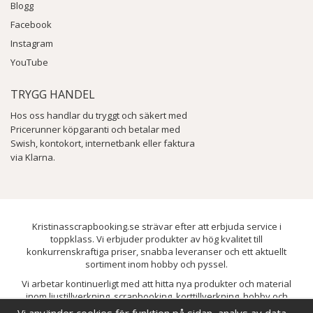
Blogg
Facebook
Instagram
YouTube
TRYGG HANDEL
Hos oss handlar du tryggt och säkert med
Pricerunner köpgaranti och betalar med
Swish, kontokort, internetbank eller faktura
via Klarna.
Kristinasscrapbooking.se strävar efter att erbjuda service i
toppklass. Vi erbjuder produkter av hög kvalitet till
konkurrenskraftiga priser, snabba leveranser och ett aktuellt
sortiment inom hobby och pyssel.
Vi arbetar kontinuerligt med att hitta nya produkter och material
inom ljustillverkning, scrapbooking, korttillverkning, hobby och
pyssel. Målet är att bredda sortimentet och löpande förbättra och