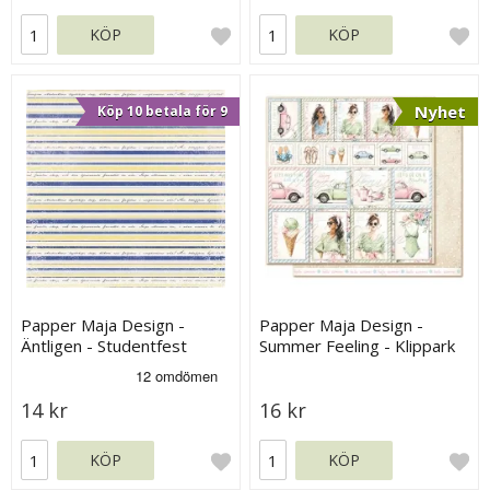
KÖP
KÖP
Nyhet
Köp 10 betala för 9
Papper Maja Design -
Papper Maja Design -
Äntligen - Studentfest
Summer Feeling - Klippark
14 kr
16 kr
KÖP
KÖP