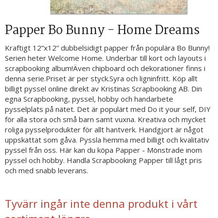
Papper Bo Bunny - Home Dreams
Kraftigt 12”x12” dubbelsidigt papper från populära Bo Bunny!
Serien heter Welcome Home. Underbar till kort och layouts i
scrapbooking album!Även chipboard och dekorationer finns i
denna serie.Priset är per styck.Syra och ligninfritt. Köp allt
billigt pyssel online direkt av Kristinas Scrapbooking AB. Din
egna Scrapbooking, pyssel, hobby och handarbete
pysselplats på nätet. Det är populärt med Do it your self, DIY
för alla stora och små barn samt vuxna. Kreativa och mycket
roliga pysselprodukter för allt hantverk. Handgjort är något
uppskattat som gåva. Pyssla hemma med billigt och kvalitativ
pyssel från oss. Här kan du köpa Papper - Mönstrade inom
pyssel och hobby. Handla Scrapbooking Papper till lågt pris
och med snabb leverans.
Tyvärr ingår inte denna produkt i vårt