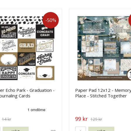
-50%
r Echo Park - Graduation -
Paper Pad 12x12 - Memor
ournaling Cards
Place - Stitched Together
99 kr
14 kr
129 kr