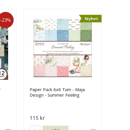
Nyhet
-23%
y
Paper Pack 6x6 Tum - Maja
Design - Summer Feeling
115 kr