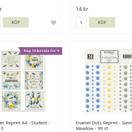
r
14 kr
KÖP
KÖP
Köp 10 betala för 9
r Reprint A4 - Student -
Enamel Dots Reprint - Sum
 3
Meadow - 99 st