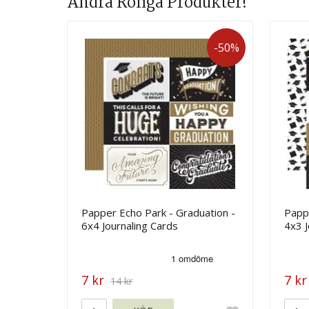
Andra Roliga Produkter!
-50%
Papper Echo Park - Graduation -
Pappe
6x4 Journaling Cards
4x3 J
7 kr
7 kr
14 kr