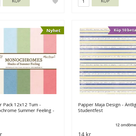
KÖP
KÖP
Nyhet
Köp 10 beta
r Pack 12x12 Tum -
Papper Maja Design - Äntli
chrome Summer Feeling -
Studentfest
 Design
r
14 kr