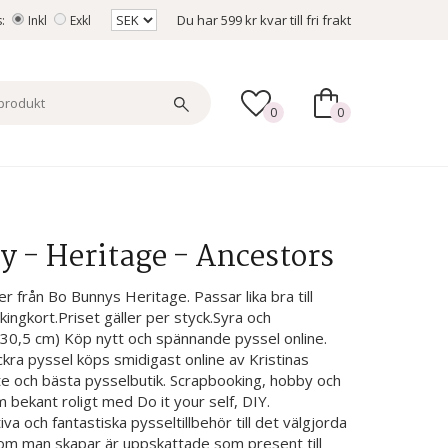
Du har
599 kr
kvar till fri frakt
s:
Inkl
Exkl
0
0
 - Heritage - Ancestors
 från Bo Bunnys Heritage. Passar lika bra till
ingkort.Priset gäller per styck.Syra och
,5x30,5 cm) Köp nytt och spännande pyssel online.
 vackra pyssel köps smidigast online av Kristinas
te och bästa pysselbutik. Scrapbooking, hobby och
m bekant roligt med Do it your self, DIY.
iva och fantastiska pysseltillbehör till det välgjorda
om man skapar är uppskattade som present till