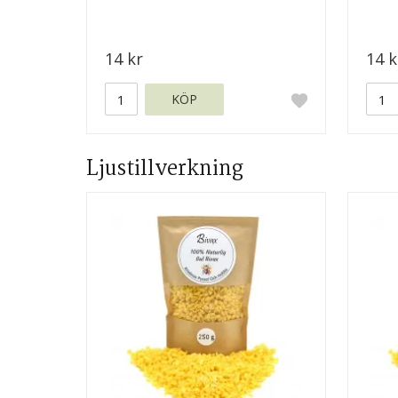
14 kr
14 k
KÖP
Ljustillverkning