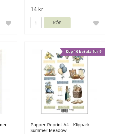
14 kr
KÖP
Köp 10 betala för 9
mer
Papper Reprint A4 - Klippark -
Summer Meadow