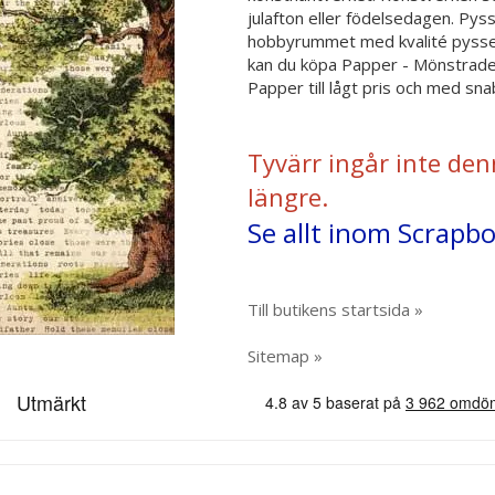
julafton eller födelsedagen. Pys
hobbyrummet med kvalité pyssel 
kan du köpa Papper - Mönstrade
Papper till lågt pris och med sna
Tyvärr ingår inte den
längre.
Se allt inom Scrapb
Till butikens startsida »
Sitemap »