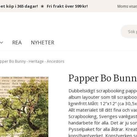
et köp i 365 dagar!
❀
Fri frakt över 599 kr!
Moms visa
REA
NYHETER
pper Bo Bunny - Heritage - Ancestors
Papper Bo Bunny
Dubbelsidigt scrapbooking papper
album layouter som till scrapbook
ligninfritt.Mått: 12”x12” (ca 30
Allt materialet till ditt fina och
Scrapbooking, Sveriges vänligas
handarbete för alla. Det är ju so
Pysselpaket för alla åldrar. Kreat
konsthantverket. Konstverken s