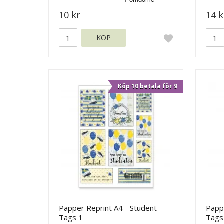
10 kr
14 k
KÖP
Köp 10 betala för 9
Papper Reprint A4 - Student -
Pappe
Tags 1
Tags