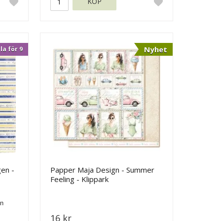
KÖP
Nyhet
la för 9
gen -
Papper Maja Design - Summer
Feeling - Klippark
16 kr