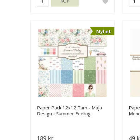
KÖP
Nyhet
Paper Pack 12x12 Tum - Maja
Pape
Design - Summer Feeling
Mono
Maja
189 kr
49 k