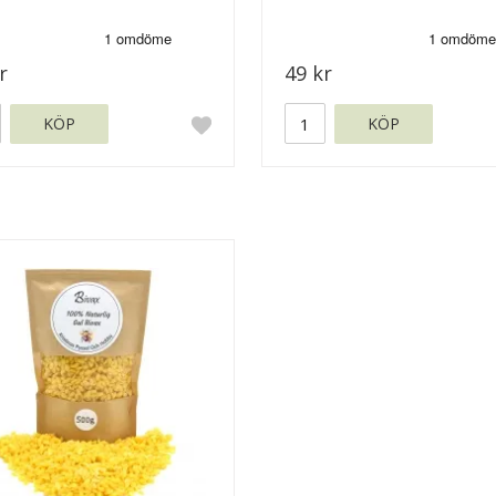
r
49 kr
KÖP
KÖP