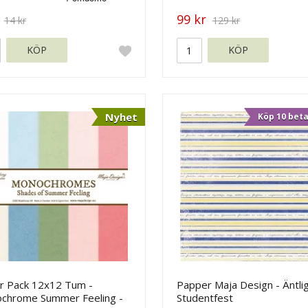
99 kr
14 kr
129 kr
KÖP
KÖP
Nyhet
Köp 10 beta
r Pack 12x12 Tum -
Papper Maja Design - Äntli
chrome Summer Feeling -
Studentfest