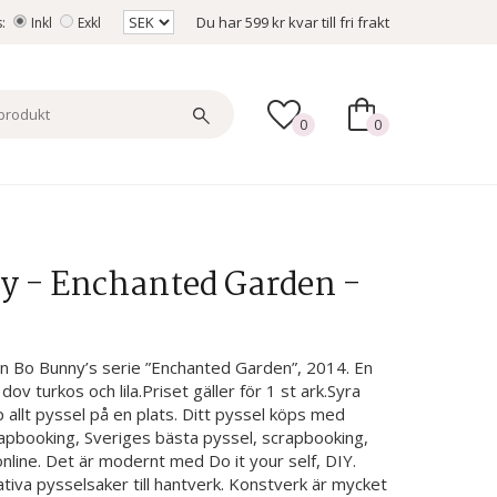
Du har
599 kr
kvar till fri frakt
s:
Inkl
Exkl
0
0
y - Enchanted Garden -
n Bo Bunny’s serie ”Enchanted Garden”, 2014. En
ov turkos och lila.Priset gäller för 1 st ark.Syra
öp allt pyssel på en plats. Ditt pyssel köps med
rapbooking, Sveriges bästa pyssel, scrapbooking,
line. Det är modernt med Do it your self, DIY.
tiva pysselsaker till hantverk. Konstverk är mycket