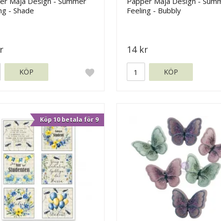
er Maja Design - Summer
Papper Maja Design - Sum
ng - Shade
Feeling - Bubbly
r
14 kr
KÖP
KÖP
Köp 10 betala för 9