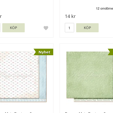
 Design
r
14 kr
KÖP
KÖP
Nyhet