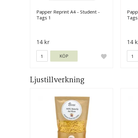
Papper Reprint A4 - Student -
Pappe
Tags 1
Tags
14 kr
14 k
KÖP
Ljustillverkning