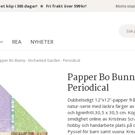
et köp i 365 dagar!
❀
Fri frakt över 599 kr!
Moms visa
REA
NYHETER
pper Bo Bunny - Enchanted Garden - Periodical
Papper Bo Bunn
Periodical
Dubbelsidigt 12”x12”-papper frå
natur-serie med läckra färger av d
och ligninfritt.30,5 x 30,5 cm. K
smidighet online av Kristinas Sc
hobby och handarbete plats på on
Pyssel för barn samt vuxna. Krea