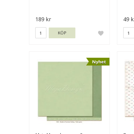
Maja
189 kr
49 k
KÖP
Nyhet