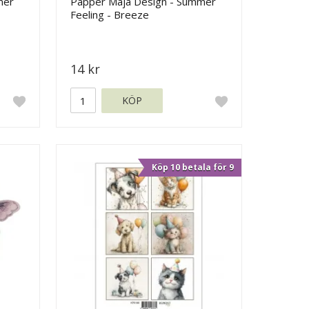
mer
Papper Maja Design - Summer
Feeling - Breeze
14 kr
KÖP
Köp 10 betala för 9