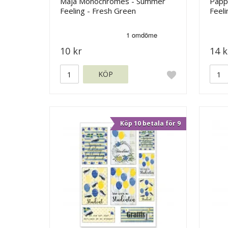
Maja Monochromes - Summer
Papp
Feeling - Fresh Green
Feeli
10 kr
14 k
KÖP
Köp 10 betala för 9