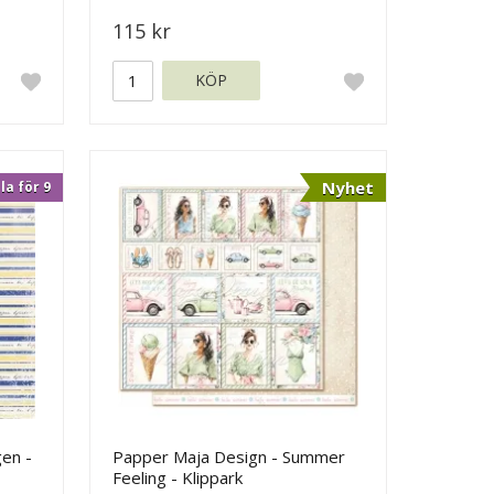
115 kr
KÖP
Nyhet
la för 9
gen -
Papper Maja Design - Summer
Feeling - Klippark