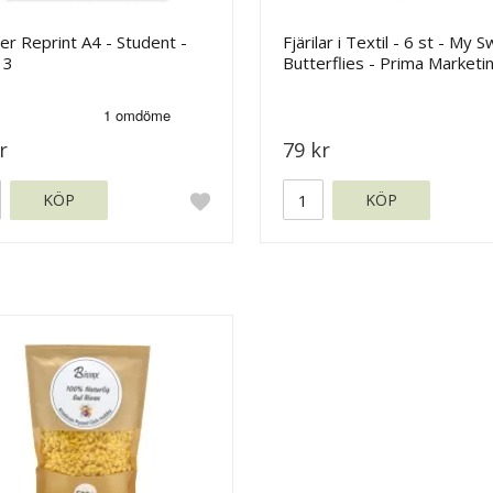
r Reprint A4 - Student -
Fjärilar i Textil - 6 st - My 
 3
Butterflies - Prima Marketi
r
79 kr
KÖP
KÖP