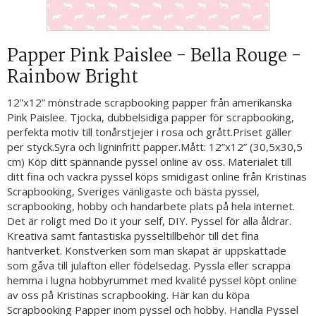
Papper Pink Paislee - Bella Rouge -
Rainbow Bright
12”x12” mönstrade scrapbooking papper från amerikanska
Pink Paislee. Tjocka, dubbelsidiga papper för scrapbooking,
perfekta motiv till tonårstjejer i rosa och grått.Priset gäller
per styck.Syra och ligninfritt papper.Mått: 12”x12” (30,5x30,5
cm) Köp ditt spännande pyssel online av oss. Materialet till
ditt fina och vackra pyssel köps smidigast online från Kristinas
Scrapbooking, Sveriges vänligaste och bästa pyssel,
scrapbooking, hobby och handarbete plats på hela internet.
Det är roligt med Do it your self, DIY. Pyssel för alla åldrar.
Kreativa samt fantastiska pysseltillbehör till det fina
hantverket. Konstverken som man skapat är uppskattade
som gåva till julafton eller födelsedag. Pyssla eller scrappa
hemma i lugna hobbyrummet med kvalité pyssel köpt online
av oss på Kristinas scrapbooking. Här kan du köpa
Scrapbooking Papper inom pyssel och hobby. Handla Pyssel