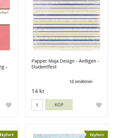
Papper Maja Design - Äntligen -
ng -
Studentfest
14 kr
KÖP
Nyhet
Nyhet