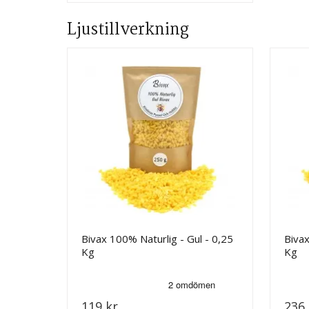
Ljustillverkning
Bivax 100% Naturlig - Gul - 0,25
Bivax
Kg
Kg
119 kr
236 