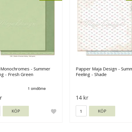
 Monochromes - Summer
Papper Maja Design - Sum
ng - Fresh Green
Feeling - Shade
r
14 kr
KÖP
KÖP