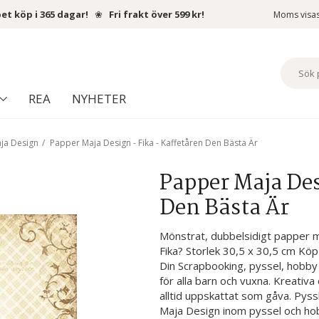
et köp i 365 dagar!
❀
Fri frakt över 599 kr!
Moms visa
REA
NYHETER
ja Design
/
Papper Maja Design - Fika - Kaffetåren Den Bästa Är
Papper Maja Des
Den Bästa Är
Mönstrat, dubbelsidigt papper me
Fika? Storlek 30,5 x 30,5 cm Köp 
Din Scrapbooking, pyssel, hobby 
för alla barn och vuxna. Kreativa
alltid uppskattat som gåva. Pyssl
Maja Design inom pyssel och hob