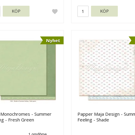
KÖP
KÖP
Nyhet
 Monochromes - Summer
Papper Maja Design - Sum
ng - Fresh Green
Feeling - Shade