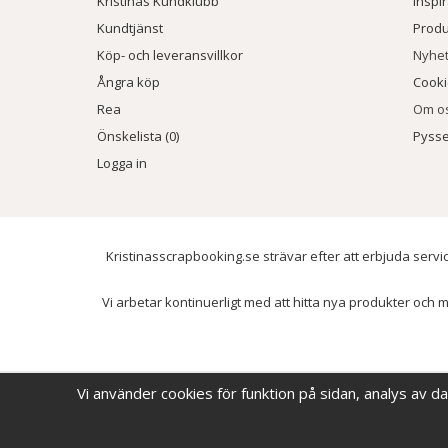
Kristinas Kundklubb
Inspi
Kundtjänst
Prod
Köp- och leveransvillkor
Nyhe
Ångra köp
Cook
Rea
Om o
Önskelista (0)
Pysse
Logga in
Kristinasscrapbooking.se strävar efter att erbjuda servic
Vi arbetar kontinuerligt med att hitta nya produkter och m
Vi använder cookies för funktion på sidan, analys av d