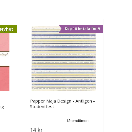
Nyhet
Köp 10 betala för 9
Papper Maja Design - Äntligen -
ng -
Studentfest
14 kr