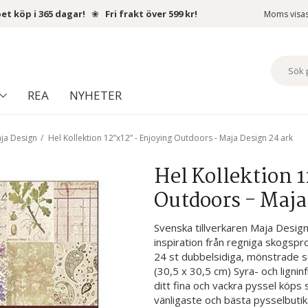
et köp i 365 dagar!
❀
Fri frakt över 599 kr!
Moms visa
REA
NYHETER
ja Design
/
Hel Kollektion 12”x12” - Enjoying Outdoors - Maja Design 24 ark
Hel Kollektion 
Outdoors - Maja
Svenska tillverkaren Maja Desig
inspiration från regniga skogsp
24 st dubbelsidiga, mönstrade s
(30,5 x 30,5 cm) Syra- och ligninf
ditt fina och vackra pyssel köps
vänligaste och bästa pysselbutik