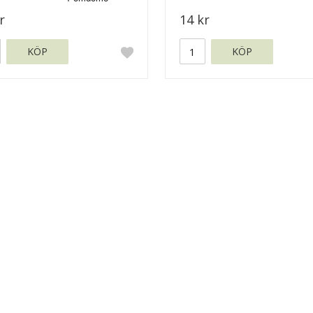
r
14 kr
KÖP
KÖP