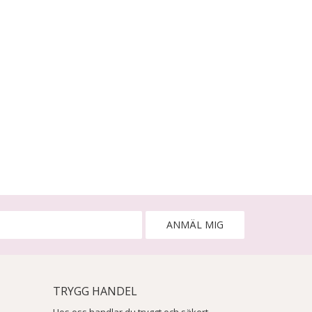
ANMÄL MIG
TRYGG HANDEL
Hos oss handlar du tryggt och säkert