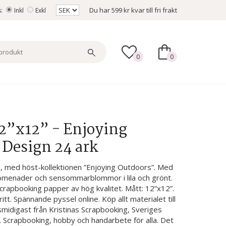
Du har
599 kr
kvar till fri frakt
s:
Inkl
Exkl
0
0
12”x12” - Enjoying
 Design 24 ark
n, med höst-kollektionen ”Enjoying Outdoors”. Med
romenader och sensommarblommor i lila och grönt.
crapbooking papper av hög kvalitet. Mått: 12”x12”.
ritt. Spännande pyssel online. Köp allt materialet till
 smidigast från Kristinas Scrapbooking, Sveriges
. Scrapbooking, hobby och handarbete för alla. Det