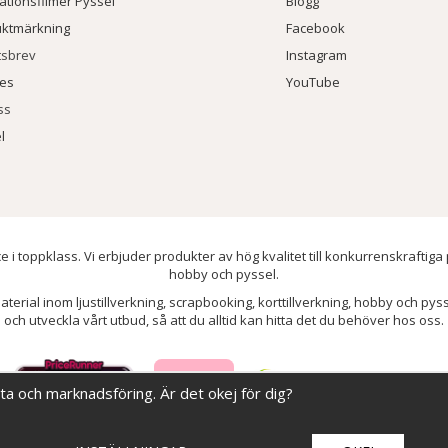
rationsfilmer Pyssel
Blogg
uktmärkning
Facebook
tsbrev
Instagram
ies
YouTube
ss
l
e i toppklass. Vi erbjuder produkter av hög kvalitet till konkurrenskraftiga
hobby och pyssel.
aterial inom ljustillverkning, scrapbooking, korttillverkning, hobby och py
och utveckla vårt utbud, så att du alltid kan hitta det du behöver hos oss.
ata och marknadsföring. Är det okej för dig?