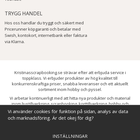
TRYGG HANDEL
Hos oss handlar du tryggt och säkert med
Pricerunner köpgaranti och betalar med
Swish, kontokort, internetbank eller faktura
via Klarna.
Kristinasscrapbooking.se strävar efter att erbjuda service i
toppklass. Vi erbjuder produkter av hög kvalitet till
konkurrenskraftiga priser, snabba leveranser och ett aktuellt
sortiment inom hobby och pyssel.
Vi arbetar kontinuerligt med att hitta nya produkter och material
inom ljustillverkning, scrapbooking, korttillverkning, hobby och
pyssel. Målet är att bredda sortimentet och löpande förbättra och
Vi använder cookies för funktion på sidan, analys av data
utveckla vårt utbud, så att du alltid kan hitta det du behöver hos oss.
och marknadsföring. Är det okej för dig?
INSTÄLLNINGAR