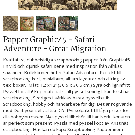
Papper Graphic45 - Safari
Adventure - Great Migration
Kvalitativa, dubbelsidiga scrapbooking papper från Graphic45.
En vild och djurisk safari-serie med inspiration från Afrikas
savanner. Kollektionen heter Safari Adventure. Perfekt till
scrapbooking kort, minialbum, album layouter och altring av
t.ex. boxar. Mått: 12”x12” (30.5 x 30.5 cm.) Syra och ligninfritt.
Pyssel för alla! Köp materialet till pyssel smidigt från Kristinas
scrapbooking, Sveriges i särklass bästa pysselbutik.
Scrapbooking, hobby och handarbete för dig. Det är rogivande
med Do it your self, alltså DIY. Pysselpaket till låga priser för
alla hobbyintressen. Nya pysseltillbehör till hantverk. Konsten
är perfekt som present. Pyssla med pyssel köpt av Kristinas
scrapbooking. Här kan du köpa Scrapbooking Papper inom