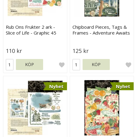
Rub Ons Frukter 2 ark -
Chipboard Pieces, Tags &
Slice of Life - Graphic 45
Frames - Adventure Awaits
- Graphic 45
110 kr
125 kr
KÖP
KÖP
Nyhet
Nyhet