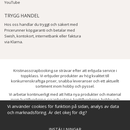
YouTube
TRYGG HANDEL
Hos oss handlar du tryggt och säkert med
Pricerunner köpgaranti och betalar med
Swish, kontokort, internetbank eller faktura
via Klarna.
Kristinasscrapbooking.se strävar efter att erbjuda service i
toppklass. Vi erbjuder produkter av hög kvalitet till
konkurrenskraftiga priser, snabba leveranser och ett aktuellt
sortiment inom hobby och pyssel.
Vi arbetar kontinuerligt med att hitta nya produkter och material
inom ljustillverkning, scrapbooking, korttillverkning, hobby och
pyssel. Målet är att bredda sortimentet och löpande förbättra och
Vi använder cookies för funktion på sidan, analys av data
utveckla vårt utbud, så att du alltid kan hitta det du behöver hos oss.
och marknadsföring. Är det okej för dig?
INSTÄLLNINGAR