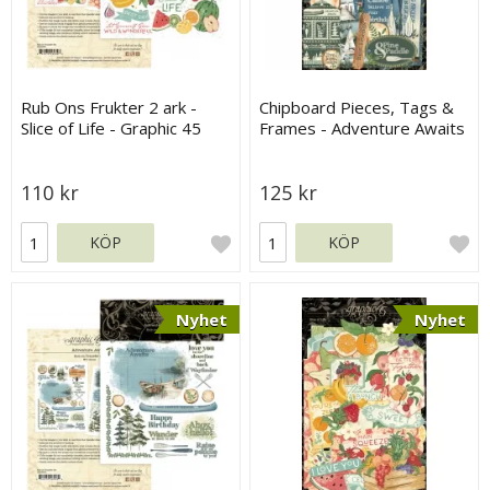
Rub Ons Frukter 2 ark -
Chipboard Pieces, Tags &
Slice of Life - Graphic 45
Frames - Adventure Awaits
- Graphic 45
110 kr
125 kr
KÖP
KÖP
Nyhet
Nyhet