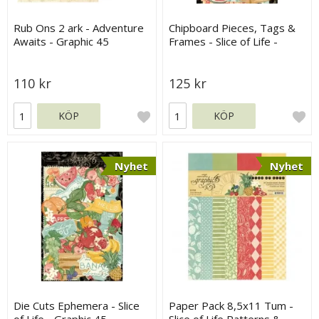
Rub Ons 2 ark - Adventure
Chipboard Pieces, Tags &
Awaits - Graphic 45
Frames - Slice of Life -
Graphic 45
110 kr
125 kr
KÖP
KÖP
Nyhet
Nyhet
Die Cuts Ephemera - Slice
Paper Pack 8,5x11 Tum -
of Life - Graphic 45
Slice of Life Patterns &