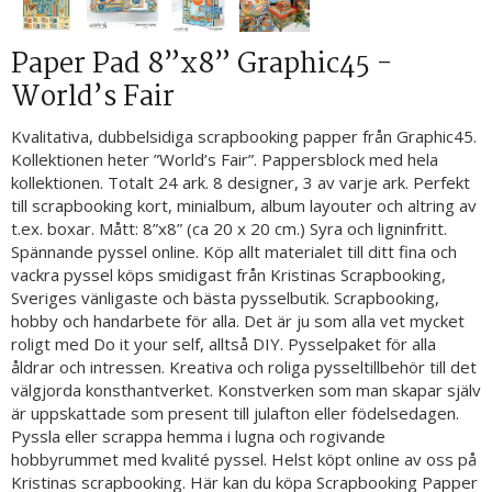
Paper Pad 8”x8” Graphic45 -
World’s Fair
Kvalitativa, dubbelsidiga scrapbooking papper från Graphic45.
Kollektionen heter ”World’s Fair”. Pappersblock med hela
kollektionen. Totalt 24 ark. 8 designer, 3 av varje ark. Perfekt
till scrapbooking kort, minialbum, album layouter och altring av
t.ex. boxar. Mått: 8”x8” (ca 20 x 20 cm.) Syra och ligninfritt.
Spännande pyssel online. Köp allt materialet till ditt fina och
vackra pyssel köps smidigast från Kristinas Scrapbooking,
Sveriges vänligaste och bästa pysselbutik. Scrapbooking,
hobby och handarbete för alla. Det är ju som alla vet mycket
roligt med Do it your self, alltså DIY. Pysselpaket för alla
åldrar och intressen. Kreativa och roliga pysseltillbehör till det
välgjorda konsthantverket. Konstverken som man skapar själv
är uppskattade som present till julafton eller födelsedagen.
Pyssla eller scrappa hemma i lugna och rogivande
hobbyrummet med kvalité pyssel. Helst köpt online av oss på
Kristinas scrapbooking. Här kan du köpa Scrapbooking Papper