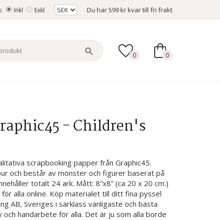
Du har
599 kr
kvar till fri frakt
s:
Inkl
Exkl
0
0
raphic45 - Children's
litativa scrapbooking papper från Graphic45.
our och består av mönster och figurer baserat på
nehåller totalt 24 ark. Mått: 8”x8” (ca 20 x 20 cm.)
 för alla online. Köp materialet till ditt fina pyssel
ing AB, Sveriges i särklass vänligaste och bästa
 och handarbete för alla. Det är ju som alla borde