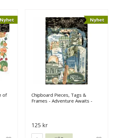
Nyhet
Nyhet
e of
Chipboard Pieces, Tags &
Frames - Adventure Awaits -
Graphic 45
125 kr