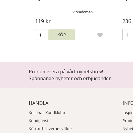
119 kr
236 
KÖP
Prenumerera på vårt nyhetsbrev!
Spännande nyheter och erbjudanden
HANDLA
INF
Kristinas Kundklubb
Inspi
Kundtjänst
Prod
Köp- och leveransvillkor
Nyhe