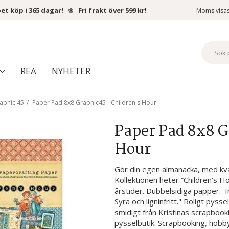
et köp i 365 dagar!
❀
Fri frakt över 599 kr!
Moms visa
REA
NYHETER
aphic 45
/
Paper Pad 8x8 Graphic45 - Children's Hour
Paper Pad 8x8 G
Hour
Gör din egen almanacka, med kva
Kollektionen heter ”Children's H
årstider. Dubbelsidiga papper. In
Syra och ligninfritt." Roligt pyssel
smidigt från Kristinas scrapbook
pysselbutik. Scrapbooking, hobby