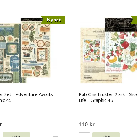
Nyhet
er Set - Adventure Awaits -
Rub Ons Frukter 2 ark - Slic
hic 45
Life - Graphic 45
r
110 kr