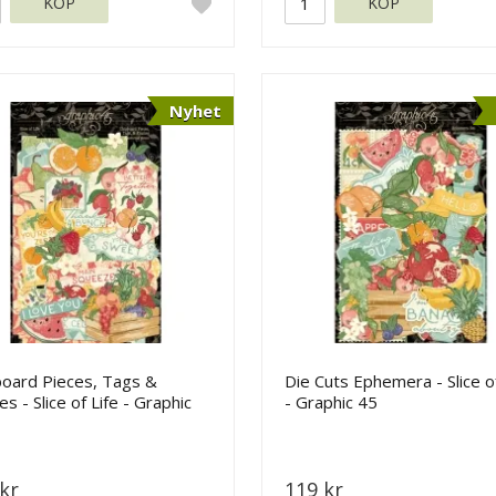
KÖP
KÖP
Nyhet
board Pieces, Tags &
Die Cuts Ephemera - Slice of
s - Slice of Life - Graphic
- Graphic 45
kr
119 kr