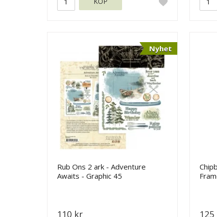
KÖP
Nyhet
Rub Ons 2 ark - Adventure
Chip
Awaits - Graphic 45
Frame
45
110 kr
125 