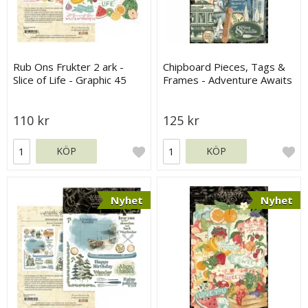
Rub Ons Frukter 2 ark -
Chipboard Pieces, Tags &
Slice of Life - Graphic 45
Frames - Adventure Awaits
- Graphic 45
110 kr
125 kr
KÖP
KÖP
Nyhet
Nyhet