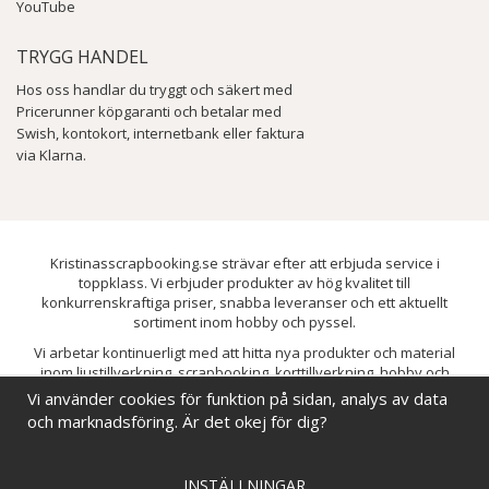
YouTube
TRYGG HANDEL
Hos oss handlar du tryggt och säkert med
Pricerunner köpgaranti och betalar med
Swish, kontokort, internetbank eller faktura
via Klarna.
Kristinasscrapbooking.se strävar efter att erbjuda service i
toppklass. Vi erbjuder produkter av hög kvalitet till
konkurrenskraftiga priser, snabba leveranser och ett aktuellt
sortiment inom hobby och pyssel.
Vi arbetar kontinuerligt med att hitta nya produkter och material
inom ljustillverkning, scrapbooking, korttillverkning, hobby och
pyssel. Målet är att bredda sortimentet och löpande förbättra och
Vi använder cookies för funktion på sidan, analys av data
utveckla vårt utbud, så att du alltid kan hitta det du behöver hos oss.
och marknadsföring. Är det okej för dig?
INSTÄLLNINGAR