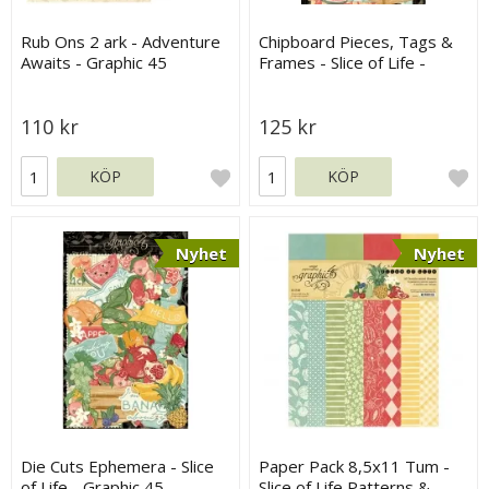
Rub Ons 2 ark - Adventure
Chipboard Pieces, Tags &
Awaits - Graphic 45
Frames - Slice of Life -
Graphic 45
110 kr
125 kr
KÖP
KÖP
Nyhet
Nyhet
Die Cuts Ephemera - Slice
Paper Pack 8,5x11 Tum -
of Life - Graphic 45
Slice of Life Patterns &