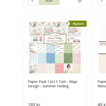
KÖP
Nyhet
Paper Pack 12x12 Tum - Maja
Pape
Design - Summer Feeling
Mono
Maja
189 kr
49 k