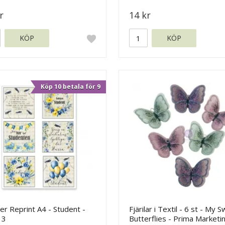
r
14 kr
KÖP
KÖP
Köp 10 betala för 9
r Reprint A4 - Student -
Fjärilar i Textil - 6 st - My 
 3
Butterflies - Prima Marketi