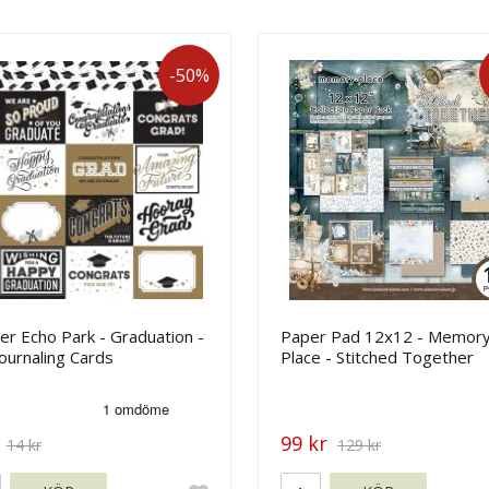
-50%
r Echo Park - Graduation -
Paper Pad 12x12 - Memor
ournaling Cards
Place - Stitched Together
99 kr
14 kr
129 kr