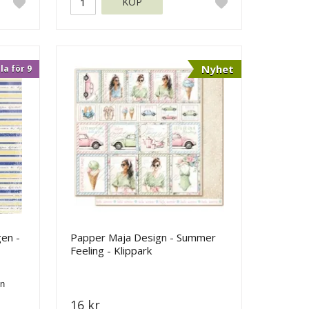
KÖP
Nyhet
la för 9
gen -
Papper Maja Design - Summer
Feeling - Klippark
16 kr