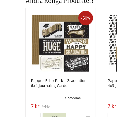
Andra Roliga Produkter!
-50%
Papper Echo Park - Graduation -
Pappe
6x4 Journaling Cards
4x3 J
7 kr
7 kr
14 kr