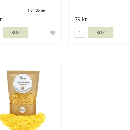
r
79 kr
KÖP
KÖP