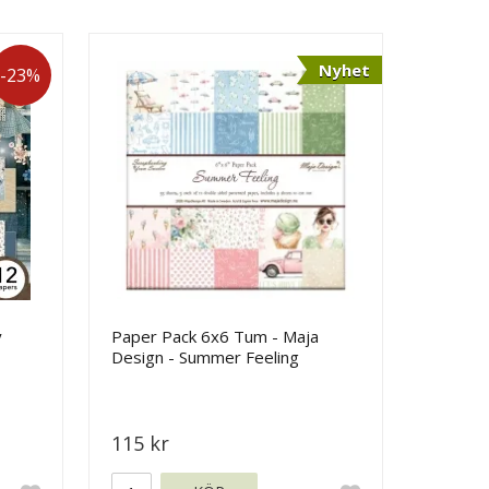
Nyhet
-23%
y
Paper Pack 6x6 Tum - Maja
Design - Summer Feeling
115 kr