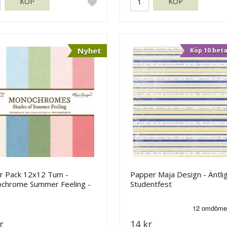
KÖP
KÖP
Nyhet
Köp 10 beta
r Pack 12x12 Tum -
Papper Maja Design - Äntli
chrome Summer Feeling -
Studentfest
 Design
r
14 kr