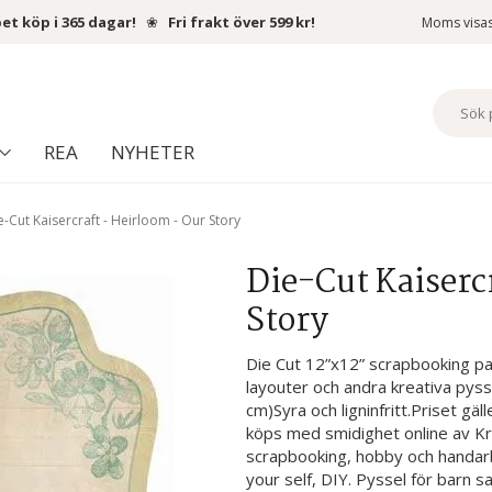
et köp i 365 dagar!
❀
Fri frakt över 599 kr!
Moms visa
REA
NYHETER
e-Cut Kaisercraft - Heirloom - Our Story
Die-Cut Kaiserc
Story
Die Cut 12”x12” scrapbooking pap
layouter och andra kreativa pyss
cm)Syra och ligninfritt.Priset gäl
köps med smidighet online av Kr
scrapbooking, hobby och handarb
your self, DIY. Pyssel för barn s