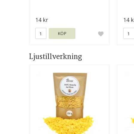
14 kr
14 k
KÖP
Ljustillverkning