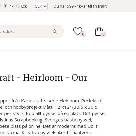
Du har
599 kr
kvar till fri frakt
s:
Inkl
Exkl
0
0
raft - Heirloom - Our
per från Kaisercrafts serie Heirloom. Perfekt till
el och hobbyprojekt.Mått: 12”x12” (30,5 x 30,5
ler per styck. Köp allt pyssel på en plats. Ditt pyssel
istinas Scrapbooking, Sveriges bästa pyssel,
ete plats på online. Det är modernt med Do it
amt vuxna. Kreativa pysselsaker till hantverk.