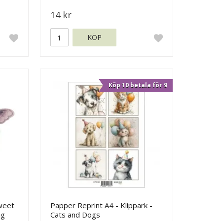
14 kr
KÖP
Köp 10 betala för 9
Sweet
Papper Reprint A4 - Klippark -
ng
Cats and Dogs