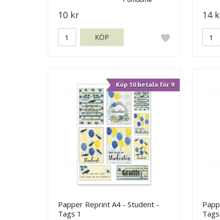
10 kr
14 k
KÖP
Köp 10 betala för 9
Papper Reprint A4 - Student -
Pappe
Tags 1
Tags