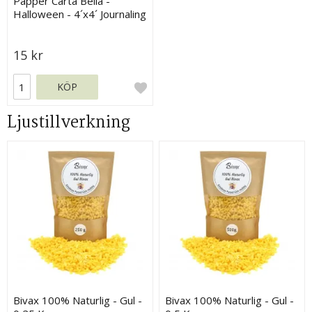
Papper Carta Bella -
Halloween - 4´x4´ Journaling
Cards
15 kr
KÖP
Ljustillverkning
Bivax 100% Naturlig - Gul -
Bivax 100% Naturlig - Gul -