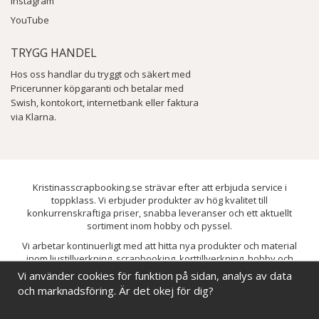
Instagram
YouTube
TRYGG HANDEL
Hos oss handlar du tryggt och säkert med
Pricerunner köpgaranti och betalar med
Swish, kontokort, internetbank eller faktura
via Klarna.
Kristinasscrapbooking.se strävar efter att erbjuda service i
toppklass. Vi erbjuder produkter av hög kvalitet till
konkurrenskraftiga priser, snabba leveranser och ett aktuellt
sortiment inom hobby och pyssel.
Vi arbetar kontinuerligt med att hitta nya produkter och material
inom ljustillverkning, scrapbooking, korttillverkning, hobby och
pyssel. Målet är att bredda sortimentet och löpande förbättra och
Vi använder cookies för funktion på sidan, analys av data
utveckla vårt utbud, så att du alltid kan hitta det du behöver hos oss.
och marknadsföring. Är det okej för dig?