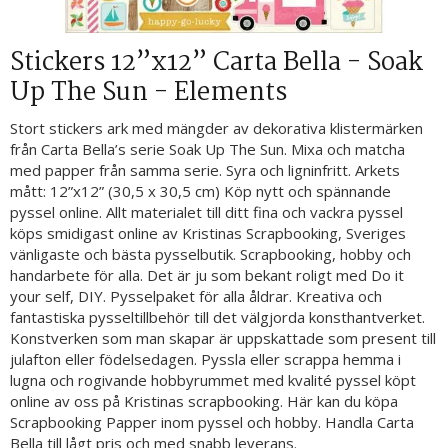
Stickers 12”x12” Carta Bella - Soak
Up The Sun - Elements
Stort stickers ark med mängder av dekorativa klistermärken
från Carta Bella’s serie Soak Up The Sun. Mixa och matcha
med papper från samma serie. Syra och ligninfritt. Arkets
mått: 12”x12” (30,5 x 30,5 cm) Köp nytt och spännande
pyssel online. Allt materialet till ditt fina och vackra pyssel
köps smidigast online av Kristinas Scrapbooking, Sveriges
vänligaste och bästa pysselbutik. Scrapbooking, hobby och
handarbete för alla. Det är ju som bekant roligt med Do it
your self, DIY. Pysselpaket för alla åldrar. Kreativa och
fantastiska pysseltillbehör till det välgjorda konsthantverket.
Konstverken som man skapar är uppskattade som present till
julafton eller födelsedagen. Pyssla eller scrappa hemma i
lugna och rogivande hobbyrummet med kvalité pyssel köpt
online av oss på Kristinas scrapbooking. Här kan du köpa
Scrapbooking Papper inom pyssel och hobby. Handla Carta
Bella till lågt pris och med snabb leverans.