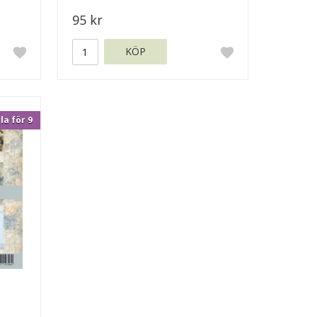
95 kr
KÖP
la för 9