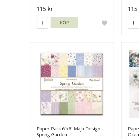
115 kr
115 
KÖP
Paper Pack 6´x6´ Maja Design -
Paper
Spring Garden
Ocea