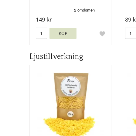
149 kr
89 k
KÖP
Ljustillverkning