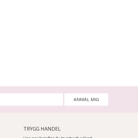
ANMÄL MIG
TRYGG HANDEL
Hos oss handlar du tryggt och säkert