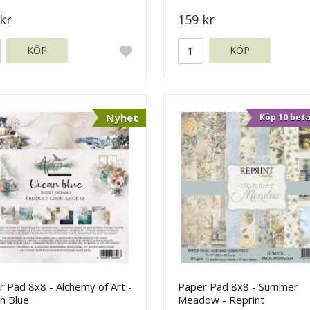
kr
159 kr
KÖP
KÖP
Nyhet
Köp 10 beta
 Pad 8x8 - Alchemy of Art -
Paper Pad 8x8 - Summer
n Blue
Meadow - Reprint