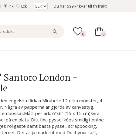
Du har
599 kr
kvar till fri frakt
s:
Inkl
Exkl
0
0
” Santoro London -
le
en engelska flickan Mirabelle.12 olika mönster, 4
er. Några av papperna är gjorda av canvastyg,
 embossat.Mått per ark: 6”x6” (15 x 15 cm)Syra
ssel på en plats. Ditt fina pyssel köps smidigt online
ges roligaste samt bästa pyssel, scrapbooking,
ternet. Det är ju modernt med Do it your self,