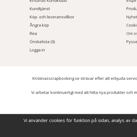
Kristinas Kundklubb
Inspi
Kundtjänst
Prod
Köp- och leveransvillkor
Nyhe
Ångra köp
Cook
Rea
Om o
Önskelista (0)
Pysse
Logga in
Kristinasscrapbooking.se strävar efter att erbjuda servic
Vi arbetar kontinuerligt med att hitta nya produkter och m
Vi använder cookies för funktion på sidan, analys av d