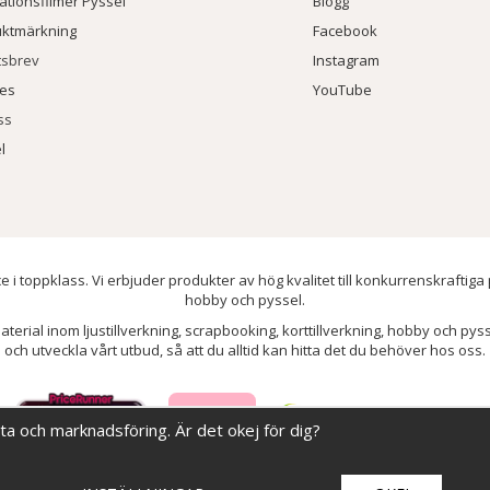
rationsfilmer Pyssel
Blogg
uktmärkning
Facebook
tsbrev
Instagram
ies
YouTube
ss
l
e i toppklass. Vi erbjuder produkter av hög kvalitet till konkurrenskraftiga
hobby och pyssel.
aterial inom ljustillverkning, scrapbooking, korttillverkning, hobby och py
och utveckla vårt utbud, så att du alltid kan hitta det du behöver hos oss.
ata och marknadsföring. Är det okej för dig?