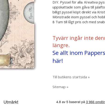
DIY. Pyssel för alla. Kreativa py
uppskattade som gåva till julaft
billigt pyssel köpt direkt via Kr
Mönstrade inom pyssel och hobb
8 Tum till lågt pris och med snab
Tyvärr ingår inte den
längre.
Se allt inom Pappers
här!
Till butikens startsida »
Sitemap »