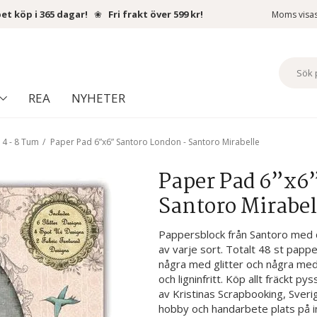
et köp i 365 dagar!
❀
Fri frakt över 599 kr!
Moms visa
REA
NYHETER
 4 - 8 Tum
/
Paper Pad 6”x6” Santoro London - Santoro Mirabelle
Paper Pad 6”x6
Santoro Mirabel
Pappersblock från Santoro med d
av varje sort. Totalt 48 st papp
några med glitter och några med
och ligninfritt. Köp allt fräckt py
av Kristinas Scrapbooking, Sveri
hobby och handarbete plats på in