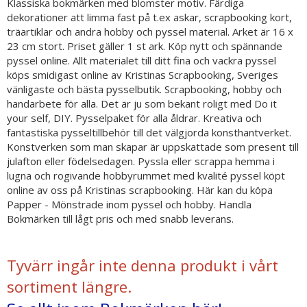
Klassiska bokmärken med blomster motiv. Färdiga
dekorationer att limma fast på t.ex askar, scrapbooking kort,
träartiklar och andra hobby och pyssel material. Arket är 16 x
23 cm stort. Priset gäller 1 st ark. Köp nytt och spännande
pyssel online. Allt materialet till ditt fina och vackra pyssel
köps smidigast online av Kristinas Scrapbooking, Sveriges
vänligaste och bästa pysselbutik. Scrapbooking, hobby och
handarbete för alla. Det är ju som bekant roligt med Do it
your self, DIY. Pysselpaket för alla åldrar. Kreativa och
fantastiska pysseltillbehör till det välgjorda konsthantverket.
Konstverken som man skapar är uppskattade som present till
julafton eller födelsedagen. Pyssla eller scrappa hemma i
lugna och rogivande hobbyrummet med kvalité pyssel köpt
online av oss på Kristinas scrapbooking. Här kan du köpa
Papper - Mönstrade inom pyssel och hobby. Handla
Bokmärken till lågt pris och med snabb leverans.
Tyvärr ingår inte denna produkt i vårt
sortiment längre.