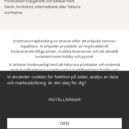
Pricerunner köpgaranti och betalar med
Swish, kontokort, internetbank eller faktura
via Klarna.
Kristinasscrapbooking.se strävar efter att erbjuda service i
toppklass. Vi erbjuder produkter av hög kvalitet till
konkurrenskraftiga priser, snabba leveranser och ett aktuellt
sortiment inom hobby och pyssel.
Vi arbetar kontinuerligt med att hitta nya produkter och material
inom ljustillverkning, scrapbooking, korttillverkning, hobby och
pyssel. Målet är att bredda sortimentet och löpande förbättra och
Vi använder cookies för funktion på sidan, analys av data
utveckla vårt utbud, så att du alltid kan hitta det du behöver hos oss.
och marknadsföring. Är det okej för dig?
INSTÄLLNINGAR
OKEJ