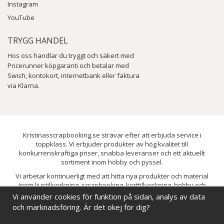
Instagram
YouTube
TRYGG HANDEL
Hos oss handlar du tryggt och säkert med
Pricerunner köpgaranti och betalar med
Swish, kontokort, internetbank eller faktura
via Klarna.
Kristinasscrapbooking.se strävar efter att erbjuda service i
toppklass. Vi erbjuder produkter av hög kvalitet till
konkurrenskraftiga priser, snabba leveranser och ett aktuellt
sortiment inom hobby och pyssel.
Vi arbetar kontinuerligt med att hitta nya produkter och material
inom ljustillverkning, scrapbooking, korttillverkning, hobby och
pyssel. Målet är att bredda sortimentet och löpande förbättra och
Vi använder cookies för funktion på sidan, analys av data
utveckla vårt utbud, så att du alltid kan hitta det du behöver hos oss.
och marknadsföring. Är det okej för dig?