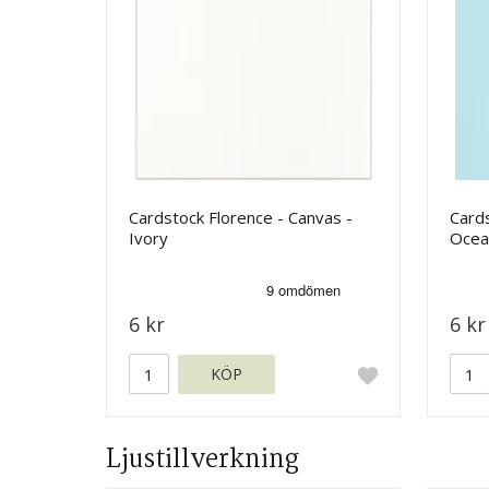
Cardstock Florence - Canvas -
Cards
Ivory
Ocea
6 kr
6 kr
KÖP
Ljustillverkning