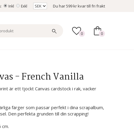
Du har
599 kr
kvar till fri frakt
s:
Inkl
Exkl
0
0
vas - French Vanilla
rint är ett tjockt Canvas cardstock i rak, vacker
härliga färger som passar perfekt i dina scrapalbum,
sel. Den perfekta grunden till din scrapping!
5 cm.