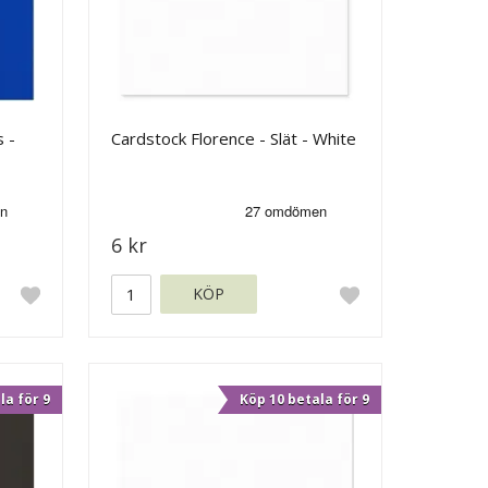
 -
Cardstock Florence - Slät - White
6 kr
KÖP
la för 9
Köp 10 betala för 9