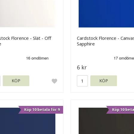
tock Florence - Slät - Off
Cardstock Florence - Canvas
e
Sapphire
6 kr
KÖP
KÖP
Köp 10 betala för 9
Köp 10 beta