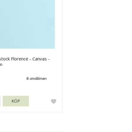
tock Florence - Canvas -
n
KÖP