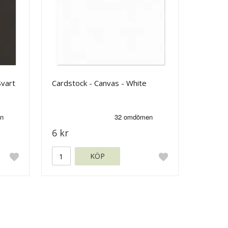
Svart
Cardstock - Canvas - White
6 kr
KÖP