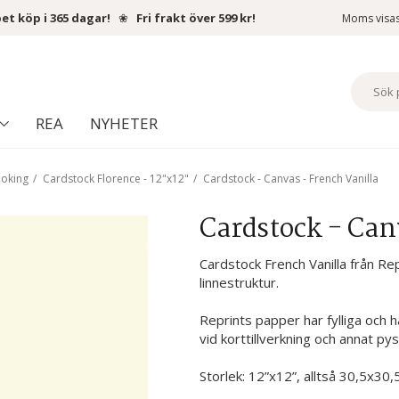
et köp i 365 dagar!
❀
Fri frakt över 599 kr!
Moms visa
REA
NYHETER
ooking
/
Cardstock Florence - 12"x12"
/
Cardstock - Canvas - French Vanilla
Cardstock - Can
Cardstock French Vanilla från Rep
linnestruktur.
Reprints papper har fylliga och 
vid korttillverkning och annat pys
Storlek: 12”x12”, alltså 30,5x30,