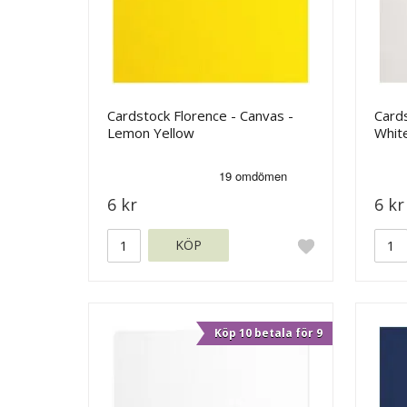
Cardstock Florence - Canvas -
Cards
Lemon Yellow
Whit
6 kr
6 kr
KÖP
Köp 10 betala för 9