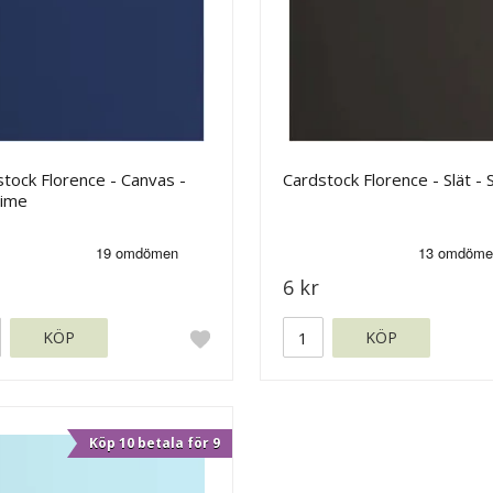
tock Florence - Canvas -
Cardstock Florence - Slät - 
time
6 kr
KÖP
KÖP
Köp 10 betala för 9