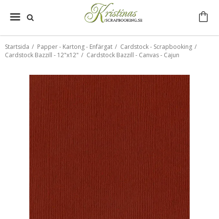
Startsida
/
Papper - Kartong - Enfärgat
/
Cardstock - Scrapbooking
/
Cardstock Bazzill - 12"x12"
/
Cardstock Bazzill - Canvas - Cajun