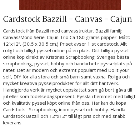
Cardstock Bazzill - Canvas - Cajun
Cardstock från Bazzill med canvasstruktur. Bazzill familj:
Canvas/Mono Serie: Cajun Trio Ca 180 grams papper. Mått:
12”x12”, (30,5 x 30,5 cm.) Priset avser 1 st cardstock. Allt
roligt och billigt pyssel online på en plats. Ditt billiga pyssel
online köp direkt av Kristinas Scrapbooking. Sveriges bästa
scrapbooking, pyssel, hobby och handarbete pysselplats på
nätet. Det är modern och extremt populärt med Do it your
self, DIY för alla stora och små barn samt vuxna. Roliga och
mycket kreativa pysselprodukter för allt ditt hantverk.
Handgjorda verk är mycket uppskattat som gå bort gåva till
jul eller som födelsedagspresent. Pyssla i hemmet med billigt
och kvalitativ pyssel köpt online från oss. Här kan du köpa
Cardstock - Scrapbooking inom pyssel och hobby. Handla
Cardstock Bazzill och 12"x12" till lågt pris och med snabb
leverans.