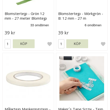
Blomstertejp - Grön 12
Blomstertejp - Mörkgrön -
mm - 27 meter Blomtejp
B: 12 mm - 27 m
39 kr
39 kr
KÖP
KÖP
Målartejp Maskeringstejp -
Maker´s Tape Sizzix - Tejp