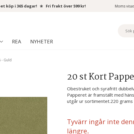
et köp i 365 dagar!
❀
Fri frakt över 599 kr!
Moms visa
REA
NYHETER
 - Guld
20 st Kort Pappe
Obestruket och syrafritt dubbelvi
Papperet är framställt med hänsyn
utgår ur sortimentet.220 grams
Tyvärr ingår inte den
längre.