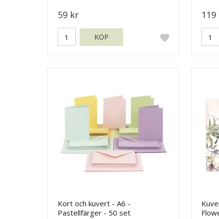
59 kr
119 
KÖP
Kort och kuvert - A6 -
Kuver
Pastellfärger - 50 set
Flow