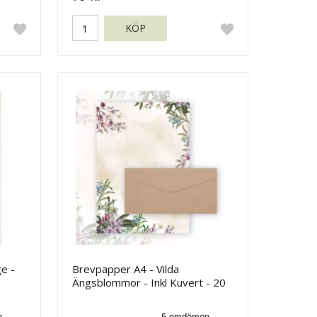
KÖP
e -
Brevpapper A4 - Vilda
Ängsblommor - Inkl Kuvert - 20
ark