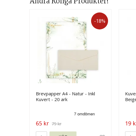
Andra Roliga Produkter!
-18%
Brevpapper A4 - Natur - Inkl
Kuver
Kuvert - 20 ark
Beig
65 kr
19 k
79 kr