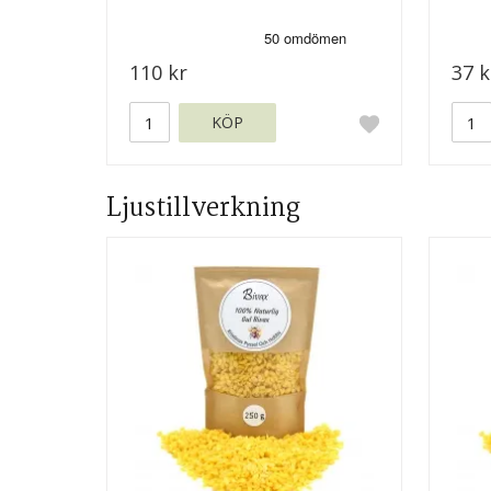
110 kr
37 k
KÖP
Ljustillverkning