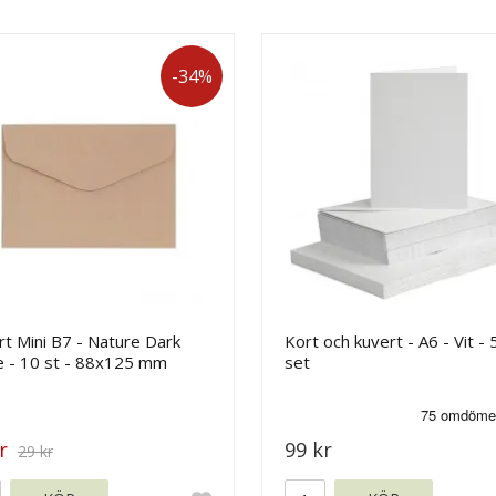
-34%
t Mini B7 - Nature Dark
Kort och kuvert - A6 - Vit - 
e - 10 st - 88x125 mm
set
r
99 kr
29 kr