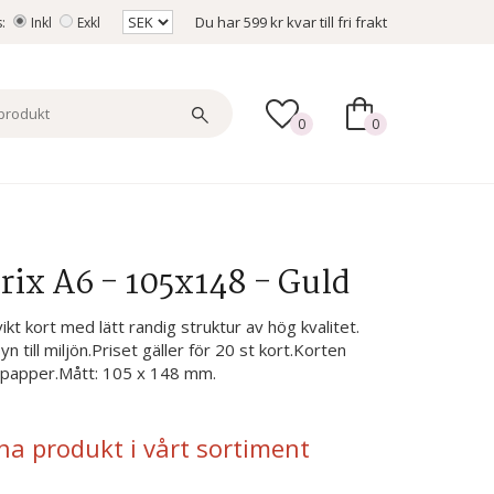
Du har
599 kr
kvar till fri frakt
s:
Inkl
Exkl
0
0
rix A6 - 105x148 - Guld
kt kort med lätt randig struktur av hög kvalitet.
 till miljön.Priset gäller för 20 st kort.Korten
 papper.Mått: 105 x 148 mm.
na produkt i vårt sortiment