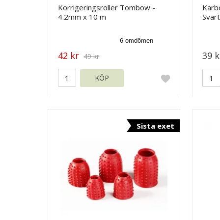
Korrigeringsroller Tombow -
Karb
4.2mm x 10 m
Svart
42 kr
39 k
49 kr
KÖP
Sista exet