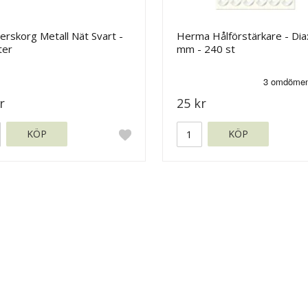
rskorg Metall Nät Svart -
Herma Hålförstärkare - Dia
ter
mm - 240 st
r
25 kr
KÖP
KÖP