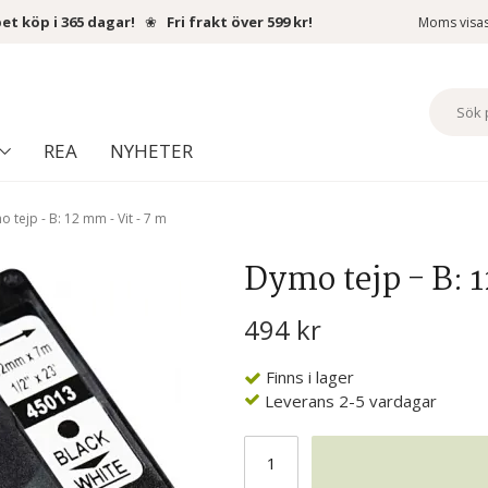
et köp i 365 dagar!
❀
Fri frakt över 599 kr!
Moms visa
REA
NYHETER
 tejp - B: 12 mm - Vit - 7 m
Dymo tejp - B: 
494 kr
Finns i lager
Leverans 2-5 vardagar