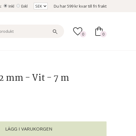
Du har
599 kr
kvar till fri frakt
s:
Inkl
Exkl
0
0
12 mm - Vit - 7 m
LÄGG I VARUKORGEN