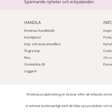
Spännande nyheter och erbjudanden
HANDLA
INF
Kristinas Kundklubb
Inspi
Kundtjänst
Prod
Köp- och leveransvillkor
Nyhe
Ångra köp
Cook
Rea
Om o
Önskelista (0)
Pysse
Logga in
Kristinasscrapbooking.se strävar efter att erbjuda servic
Vi arbetar kontinuerligt med att hitta nya produkter och m