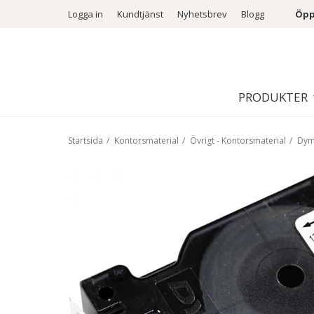
Logga in
Kundtjänst
Nyhetsbrev
Blogg
Öpp
PRODUKTER
Startsida
/
Kontorsmaterial
/
Övrigt - Kontorsmaterial
/
Dymo