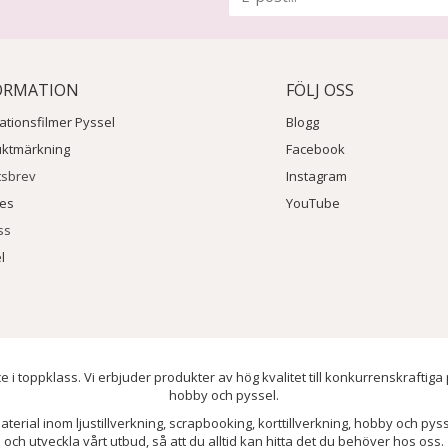
ORMATION
FÖLJ OSS
rationsfilmer Pyssel
Blogg
uktmärkning
Facebook
tsbrev
Instagram
ies
YouTube
ss
l
e i toppklass. Vi erbjuder produkter av hög kvalitet till konkurrenskraftiga
hobby och pyssel.
aterial inom ljustillverkning, scrapbooking, korttillverkning, hobby och py
och utveckla vårt utbud, så att du alltid kan hitta det du behöver hos oss.