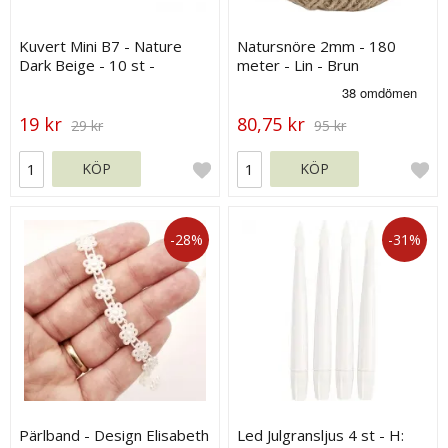
Kuvert Mini B7 - Nature
Natursnöre 2mm - 180
Dark Beige - 10 st -
meter - Lin - Brun
88x125 mm
19 kr
80,75 kr
29 kr
95 kr
KÖP
KÖP
-28%
-31%
Pärlband - Design Elisabeth
Led Julgransljus 4 st - H: