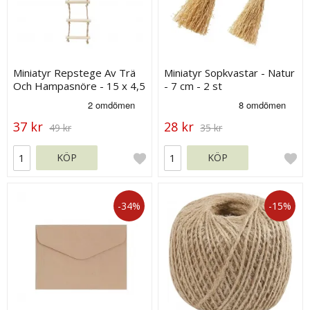
Miniatyr Repstege Av Trä
Miniatyr Sopkvastar - Natur
Och Hampasnöre - 15 x 4,5
- 7 cm - 2 st
cm
37 kr
28 kr
49 kr
35 kr
KÖP
KÖP
-34%
-15%