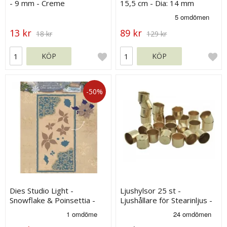
- 9 mm - Creme
15,5 cm - Dia: 14 mm
13 kr
89 kr
18 kr
129 kr
KÖP
KÖP
-50%
Dies Studio Light -
Ljushylsor 25 st -
Snowflake & Poinsettia -
Ljushållare för Stearinljus -
Vintage Winter
Dia 21 mm - Förgylld