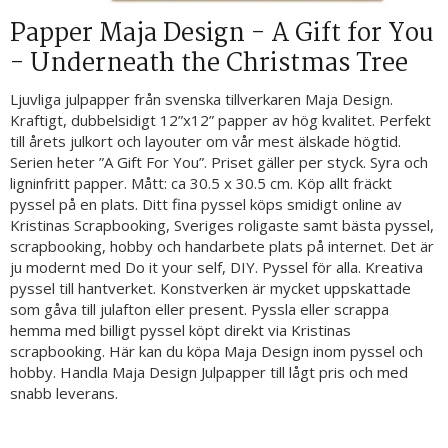
Papper Maja Design - A Gift for You
- Underneath the Christmas Tree
Ljuvliga julpapper från svenska tillverkaren Maja Design.
Kraftigt, dubbelsidigt 12”x12” papper av hög kvalitet. Perfekt
till årets julkort och layouter om vår mest älskade högtid.
Serien heter ”A Gift For You”. Priset gäller per styck. Syra och
ligninfritt papper. Mått: ca 30.5 x 30.5 cm. Köp allt fräckt
pyssel på en plats. Ditt fina pyssel köps smidigt online av
Kristinas Scrapbooking, Sveriges roligaste samt bästa pyssel,
scrapbooking, hobby och handarbete plats på internet. Det är
ju modernt med Do it your self, DIY. Pyssel för alla. Kreativa
pyssel till hantverket. Konstverken är mycket uppskattade
som gåva till julafton eller present. Pyssla eller scrappa
hemma med billigt pyssel köpt direkt via Kristinas
scrapbooking. Här kan du köpa Maja Design inom pyssel och
hobby. Handla Maja Design Julpapper till lågt pris och med
snabb leverans.