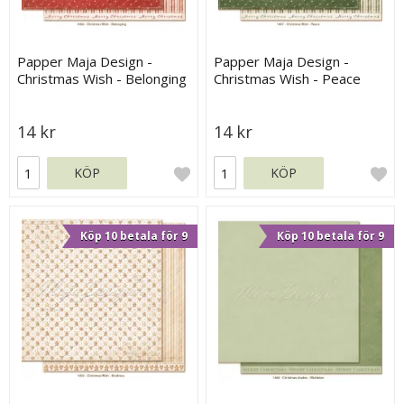
Papper Maja Design -
Papper Maja Design -
Christmas Wish - Belonging
Christmas Wish - Peace
14 kr
14 kr
KÖP
KÖP
Köp 10 betala för 9
Köp 10 betala för 9