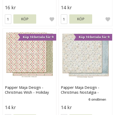
16 kr
14 kr
KÖP
KÖP
Köp 10 betala för 9
Köp 10 betala för 9
Papper Maja Design -
Papper Maja Design -
Christmas Wish - Holiday
Christmas Nostalgia -
Spirit
Always snow
14 kr
14 kr