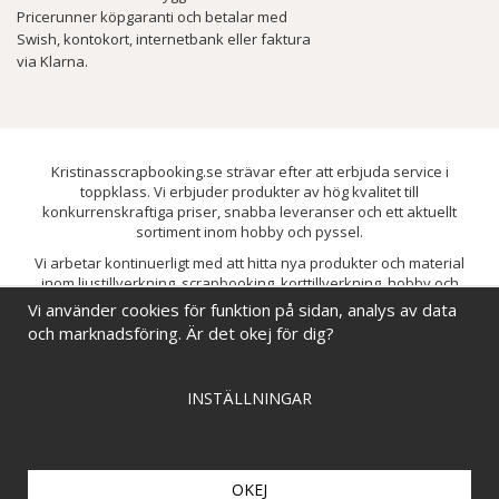
Pricerunner köpgaranti och betalar med
Swish, kontokort, internetbank eller faktura
via Klarna.
Kristinasscrapbooking.se strävar efter att erbjuda service i
toppklass. Vi erbjuder produkter av hög kvalitet till
konkurrenskraftiga priser, snabba leveranser och ett aktuellt
sortiment inom hobby och pyssel.
Vi arbetar kontinuerligt med att hitta nya produkter och material
inom ljustillverkning, scrapbooking, korttillverkning, hobby och
pyssel. Målet är att bredda sortimentet och löpande förbättra och
Vi använder cookies för funktion på sidan, analys av data
utveckla vårt utbud, så att du alltid kan hitta det du behöver hos oss.
och marknadsföring. Är det okej för dig?
INSTÄLLNINGAR
OKEJ