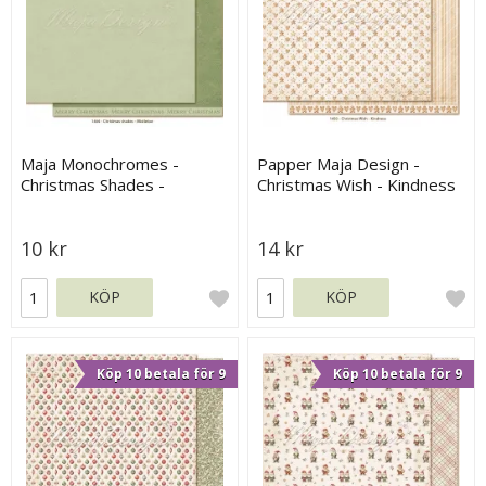
Maja Monochromes -
Papper Maja Design -
Christmas Shades -
Christmas Wish - Kindness
Mistletoe
10 kr
14 kr
KÖP
KÖP
Köp 10 betala för 9
Köp 10 betala för 9