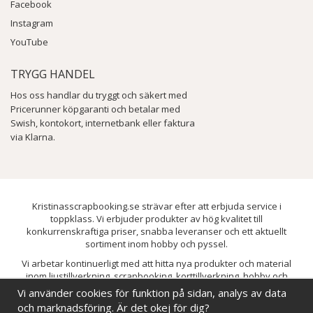
Facebook
Instagram
YouTube
TRYGG HANDEL
Hos oss handlar du tryggt och säkert med
Pricerunner köpgaranti och betalar med
Swish, kontokort, internetbank eller faktura
via Klarna.
Kristinasscrapbooking.se strävar efter att erbjuda service i
toppklass. Vi erbjuder produkter av hög kvalitet till
konkurrenskraftiga priser, snabba leveranser och ett aktuellt
sortiment inom hobby och pyssel.
Vi arbetar kontinuerligt med att hitta nya produkter och material
inom ljustillverkning, scrapbooking, korttillverkning, hobby och
pyssel. Målet är att bredda sortimentet och löpande förbättra och
Vi använder cookies för funktion på sidan, analys av data
utveckla vårt utbud, så att du alltid kan hitta det du behöver hos oss.
och marknadsföring. Är det okej för dig?