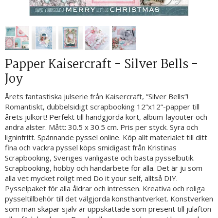
Papper Kaisercraft - Silver Bells -
Joy
Årets fantastiska julserie från Kaisercraft, ”Silver Bells”!
Romantiskt, dubbelsidigt scrapbooking 12”x12”-papper till
årets julkort! Perfekt till handgjorda kort, album-layouter och
andra alster. Mått: 30.5 x 30.5 cm. Pris per styck. Syra och
ligninfritt. Spännande pyssel online. Köp allt materialet till ditt
fina och vackra pyssel köps smidigast från Kristinas
Scrapbooking, Sveriges vänligaste och bästa pysselbutik.
Scrapbooking, hobby och handarbete för alla. Det är ju som
alla vet mycket roligt med Do it your self, alltså DIY.
Pysselpaket för alla åldrar och intressen. Kreativa och roliga
pysseltillbehör till det välgjorda konsthantverket. Konstverken
som man skapar själv är uppskattade som present till julafton