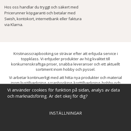
Hos oss handlar du tryggt och säkert med
Pricerunner köpgaranti och betalar med
Swish, kontokort, internetbank eller faktura
via Klarna.
Kristinasscrapbooking.se strävar efter att erbjuda service i
toppklass. Vi erbjuder produkter av hög kvalitet till
konkurrenskraftiga priser, snabba leveranser och ett aktuellt
sortiment inom hobby och pyssel.
Vi arbetar kontinuerligt med att hitta nya produkter och material
inom ljustillverkning, scrapbooking, korttillverkning, hobby och
pyssel. Målet är att bredda sortimentet och löpande förbättra och
Vi använder cookies för funktion på sidan, analys av data
utveckla vårt utbud, så att du alltid kan hitta det du behöver hos oss.
och marknadsföring. Är det okej för dig?
INSTÄLLNINGAR