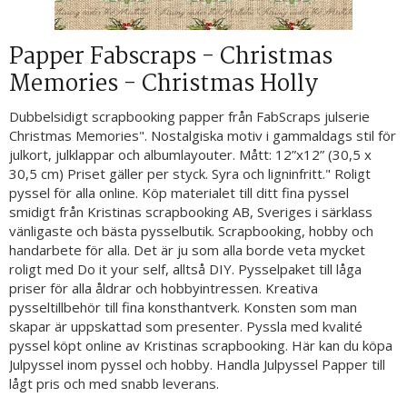
Papper Fabscraps - Christmas
Memories - Christmas Holly
Dubbelsidigt scrapbooking papper från FabScraps julserie
Christmas Memories". Nostalgiska motiv i gammaldags stil för
julkort, julklappar och albumlayouter. Mått: 12”x12” (30,5 x
30,5 cm) Priset gäller per styck. Syra och ligninfritt." Roligt
pyssel för alla online. Köp materialet till ditt fina pyssel
smidigt från Kristinas scrapbooking AB, Sveriges i särklass
vänligaste och bästa pysselbutik. Scrapbooking, hobby och
handarbete för alla. Det är ju som alla borde veta mycket
roligt med Do it your self, alltså DIY. Pysselpaket till låga
priser för alla åldrar och hobbyintressen. Kreativa
pysseltillbehör till fina konsthantverk. Konsten som man
skapar är uppskattad som presenter. Pyssla med kvalité
pyssel köpt online av Kristinas scrapbooking. Här kan du köpa
Julpyssel inom pyssel och hobby. Handla Julpyssel Papper till
lågt pris och med snabb leverans.