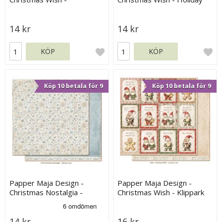
Togetherness
Spirit
14 kr
14 kr
KÖP
KÖP
Köp 10 betala för 9
Köp 10 betala för 9
Papper Maja Design -
Papper Maja Design -
Christmas Nostalgia -
Christmas Wish - Klippark
Always snow
14 kr
16 kr