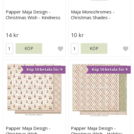
Papper Maja Design -
Maja Monochromes -
Christmas Wish - Kindness
Christmas Shades -
Mistletoe
14 kr
10 kr
KÖP
KÖP
Köp 10 betala för 9
Köp 10 betala för 9
Papper Maja Design -
Papper Maja Design -
Christmas Wish -
Christmas Wish - Holiday