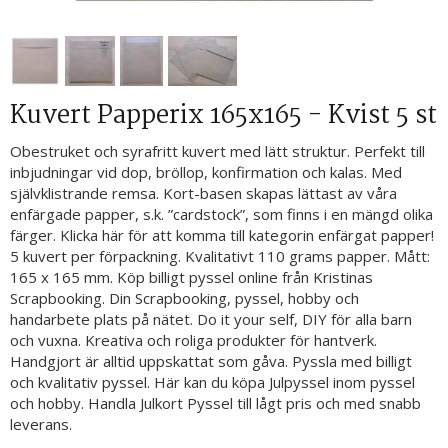
Kuvert Papperix 165x165 - Kvist 5 st
Obestruket och syrafritt kuvert med lätt struktur. Perfekt till
inbjudningar vid dop, bröllop, konfirmation och kalas. Med
självklistrande remsa. Kort-basen skapas lättast av våra
enfärgade papper, s.k. ”cardstock”, som finns i en mängd olika
färger. Klicka här för att komma till kategorin enfärgat papper!
5 kuvert per förpackning. Kvalitativt 110 grams papper. Mått:
165 x 165 mm. Köp billigt pyssel online från Kristinas
Scrapbooking. Din Scrapbooking, pyssel, hobby och
handarbete plats på nätet. Do it your self, DIY för alla barn
och vuxna. Kreativa och roliga produkter för hantverk.
Handgjort är alltid uppskattat som gåva. Pyssla med billigt
och kvalitativ pyssel. Här kan du köpa Julpyssel inom pyssel
och hobby. Handla Julkort Pyssel till lågt pris och med snabb
leverans.