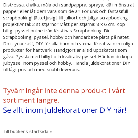
Distressa, chalka, måla och sandpappra, spraya, klä i mönstrat
papper eller låt dem vara som de är! För unik och fantasifull
scrapbooking! Jättetjusigt till julkort och juliga scrapbooking
projekt!Antal: 2 st stjärnor.Mått per stjärna: 8 x 6 cm. Köp
billigt pyssel online från Kristinas Scrapbooking. Din
Scrapbooking, pyssel, hobby och handarbete plats på nätet.
Do it your self, DIY för alla barn och vuxna. Kreativa och roliga
produkter för hantverk. Handgjort är alltid uppskattat som
gåva. Pyssla med billigt och kvalitativ pyssel. Här kan du köpa
Julpyssel inom pyssel och hobby. Handla Juldekorationer DIY
till lågt pris och med snabb leverans.
Tyvärr ingår inte denna produkt i vårt
sortiment längre.
Se allt inom Juldekorationer DIY här!
Till butikens startsida »