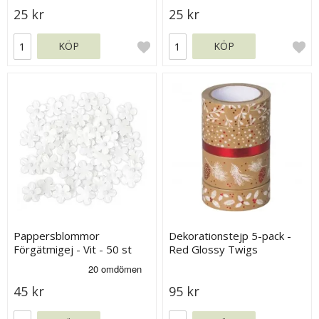
25 kr
25 kr
KÖP
KÖP
Pappersblommor
Dekorationstejp 5-pack -
Förgätmigej - Vit - 50 st
Red Glossy Twigs
45 kr
95 kr