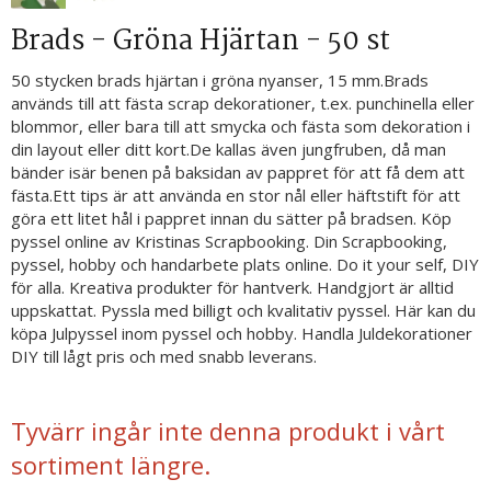
Brads - Gröna Hjärtan - 50 st
50 stycken brads hjärtan i gröna nyanser, 15 mm.Brads
används till att fästa scrap dekorationer, t.ex. punchinella eller
blommor, eller bara till att smycka och fästa som dekoration i
din layout eller ditt kort.De kallas även jungfruben, då man
bänder isär benen på baksidan av pappret för att få dem att
fästa.Ett tips är att använda en stor nål eller häftstift för att
göra ett litet hål i pappret innan du sätter på bradsen. Köp
pyssel online av Kristinas Scrapbooking. Din Scrapbooking,
pyssel, hobby och handarbete plats online. Do it your self, DIY
för alla. Kreativa produkter för hantverk. Handgjort är alltid
uppskattat. Pyssla med billigt och kvalitativ pyssel. Här kan du
köpa Julpyssel inom pyssel och hobby. Handla Juldekorationer
DIY till lågt pris och med snabb leverans.
Tyvärr ingår inte denna produkt i vårt
sortiment längre.