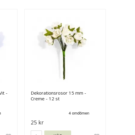
it -
Dekorationsrosor 15 mm -
Creme - 12 st
25 kr