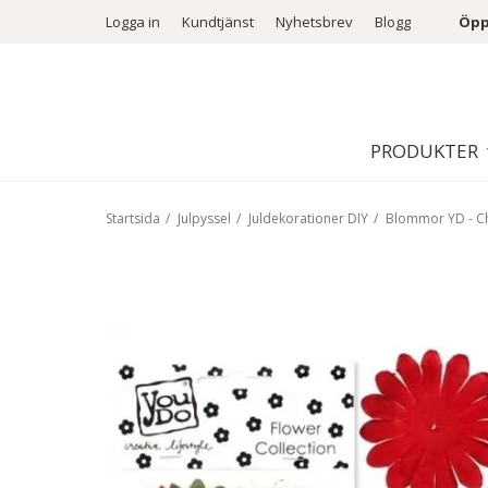
Logga in
Kundtjänst
Nyhetsbrev
Blogg
Öpp
PRODUKTER
Startsida
/
Julpyssel
/
Juldekorationer DIY
/
Blommor YD - Ch