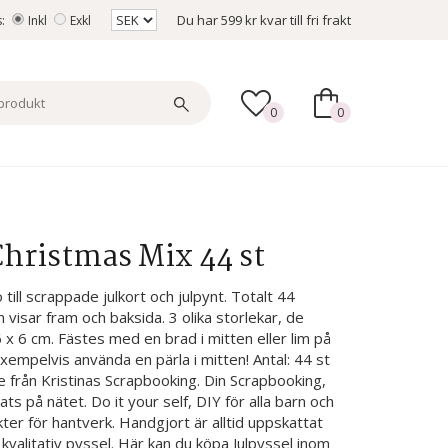
Du har
599 kr
kvar till fri frakt
s:
Inkl
Exkl
0
0
hristmas Mix 44 st
ll scrappade julkort och julpynt. Totalt 44
n visar fram och baksida. 3 olika storlekar, de
 x 6 cm. Fästes med en brad i mitten eller lim på
empelvis använda en pärla i mitten! Antal: 44 st
ne från Kristinas Scrapbooking. Din Scrapbooking,
s på nätet. Do it your self, DIY för alla barn och
ter för hantverk. Handgjort är alltid uppskattat
kvalitativ pyssel. Här kan du köpa Julpyssel inom