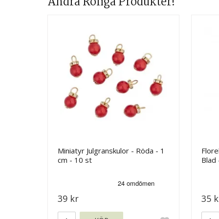
Andra Roliga Produkter!
Miniatyr Julgranskulor - Röda - 1
Flore
cm - 10 st
Blad 
39 kr
35 k