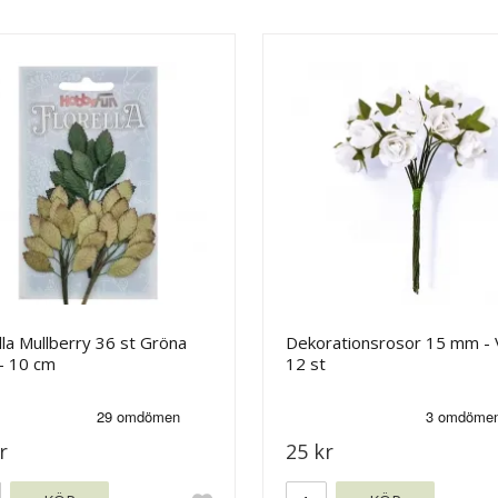
lla Mullberry 36 st Gröna
Dekorationsrosor 15 mm - V
- 10 cm
12 st
r
25 kr