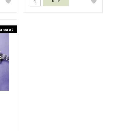
KÖP
a exet