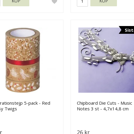
KÖP
KÖP
Sist
rationstejp 5-pack - Red
Chipboard Die Cuts - Music
sy Twigs
Notes 3 st - 4,7x14,8 cm
r
26 kr