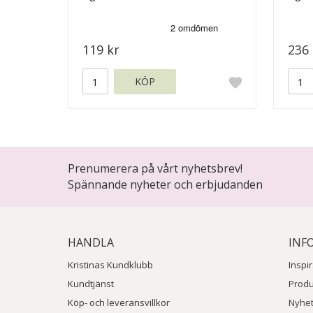
119 kr
236 
KÖP
Prenumerera på vårt nyhetsbrev!
Spännande nyheter och erbjudanden
HANDLA
INF
Kristinas Kundklubb
Inspi
Kundtjänst
Prod
Köp- och leveransvillkor
Nyhe