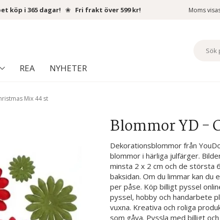
et köp i 365 dagar!
❀
Fri frakt över 599 kr!
Moms visa
REA
NYHETER
ristmas Mix 44 st
Blommor YD - C
Dekorationsblommor från YouDo ti
blommor i härliga julfärger. Bilde
minsta 2 x 2 cm och de största 6
baksidan. Om du limmar kan du ex
per påse. Köp billigt pyssel onli
pyssel, hobby och handarbete plat
vuxna. Kreativa och roliga produk
som gåva. Pyssla med billigt och 