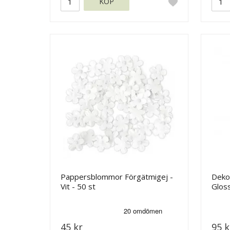
KÖP
Pappersblommor Förgätmigej -
Deko
Vit - 50 st
Glos
45 kr
95 k