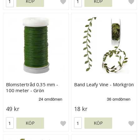
KÖP
KÖP
Blomstertråd 0.35 mm -
Band Leafy Vine - Mörkgrön
100 meter - Grön
49 kr
18 kr
KÖP
KÖP