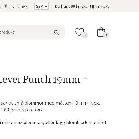
Du har
599 kr
kvar till fri frakt
s:
Inkl
Exkl
0
0
 Lever Punch 19mm -
nsar ut små blommor med måtten 19 mm i t.ex.
x 180 grams papper.
a i mitten av blomman, eller lägg blombladen omlott