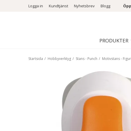
Logga in
Kundtjänst
Nyhetsbrev
Blogg
Öpp
PRODUKTER
Startsida
/
Hobbyverktyg
/
Stans - Punch
/
Motivstans - Figu