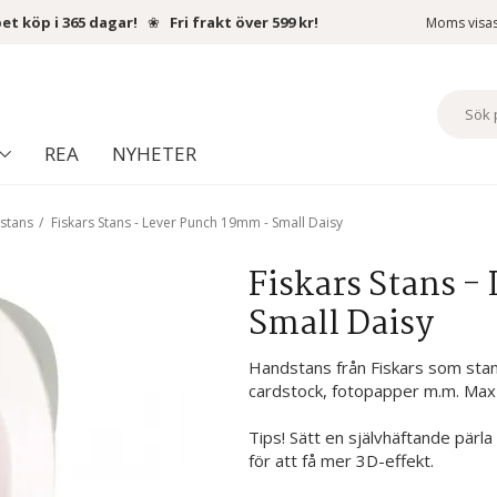
et köp i 365 dagar!
❀
Fri frakt över 599 kr!
Moms visa
REA
NYHETER
rstans
/
Fiskars Stans - Lever Punch 19mm - Small Daisy
Fiskars Stans -
Small Daisy
Handstans från Fiskars som sta
cardstock, fotopapper m.m. Ma
Tips! Sätt en självhäftande pärl
för att få mer 3D-effekt.