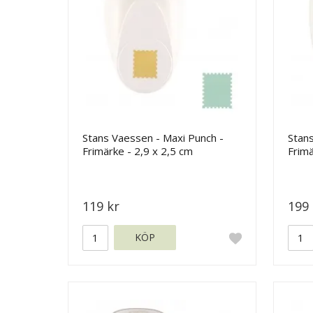
Stans Vaessen - Maxi Punch -
Stan
Frimärke - 2,9 x 2,5 cm
Frimä
119 kr
199 
KÖP