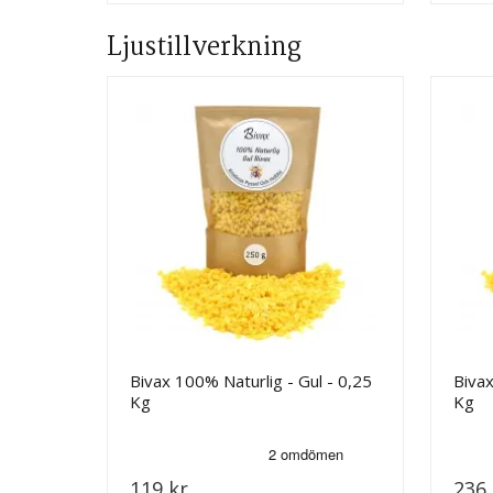
Ljustillverkning
Bivax 100% Naturlig - Gul - 0,25
Bivax
Kg
Kg
119 kr
236 