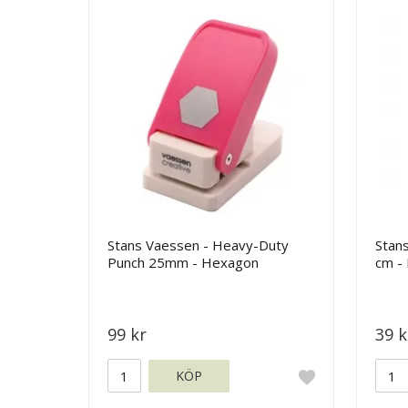
Stans Vaessen - Heavy-Duty
Stans
Punch 25mm - Hexagon
cm - 
99 kr
39 k
KÖP