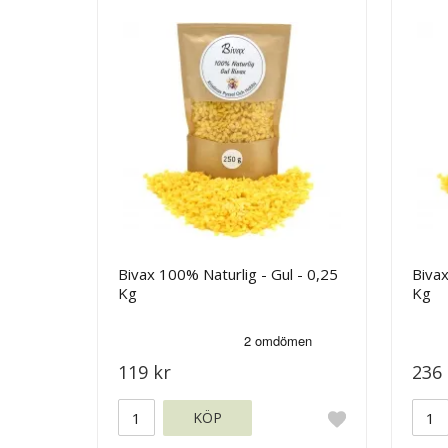
Bivax 100% Naturlig - Gul - 0,25
Bivax
Kg
Kg
119 kr
236 
KÖP