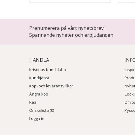
Prenumerera på vårt nyhetsbrev!
Spännande nyheter och erbjudanden
HANDLA
INF
Kristinas Kundklubb
Inspi
Kundtjänst
Prod
Köp- och leveransvillkor
Nyhe
Ångra köp
Cook
Rea
Om o
Önskelista (0)
Pysse
Logga in