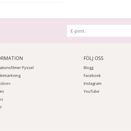
ORMATION
FÖLJ OSS
rationsfilmer Pyssel
Blogg
uktmärkning
Facebook
tsbrev
Instagram
ies
YouTube
ss
l