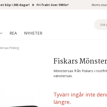
et köp i 365 dagar!
❀
Fri frakt över 599 kr!
Moms visa
REA
NYHETER
tersax Pinking
Fiskars Mönste
Mönstersax från Fiskars i rostfri
vänstersax.
Tyvärr ingår inte den
längre.