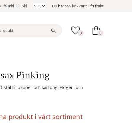
Du har
599 kr
kvar till fri frakt
s:
Inkl
Exkl
0
0
rsax Pinking
tt stål till papper och kartong. Höger- och
na produkt i vårt sortiment