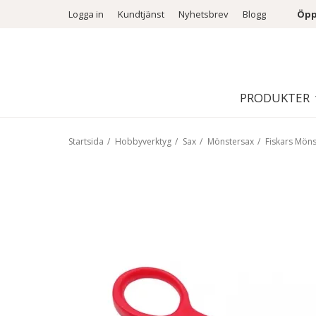
Logga in
Kundtjänst
Nyhetsbrev
Blogg
Öpp
PRODUKTER
Startsida
/
Hobbyverktyg
/
Sax
/
Mönstersax
/
Fiskars Möns