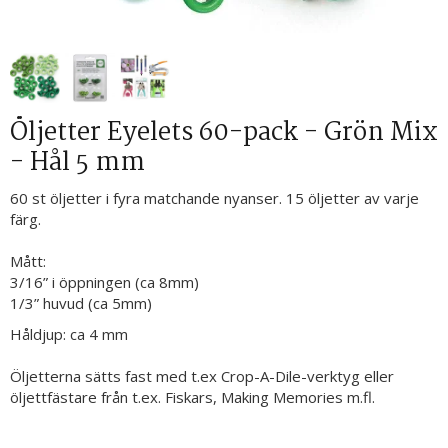
Öljetter Eyelets 60-pack - Grön Mix
- Hål 5 mm
60 st öljetter i fyra matchande nyanser. 15 öljetter av varje
färg.
Mått:
3/16” i öppningen (ca 8mm)
1/3” huvud (ca 5mm)
Håldjup: ca 4 mm
Öljetterna sätts fast med t.ex Crop-A-Dile-verktyg eller
öljettfästare från t.ex. Fiskars, Making Memories m.fl.